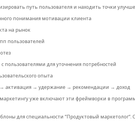
лизировать путь пользователя и находить точки улучш
бинного понимания мотивации клиента
кта на рынок
рупп пользователей
отез
с пользователями для уточнения потребностей
ьзовательского опыта
ие → активация → удержание → рекомендации → доход
маркетингу уже включают эти фреймворки в программу
аблоны для специальности “Продуктовый маркетолог“. 