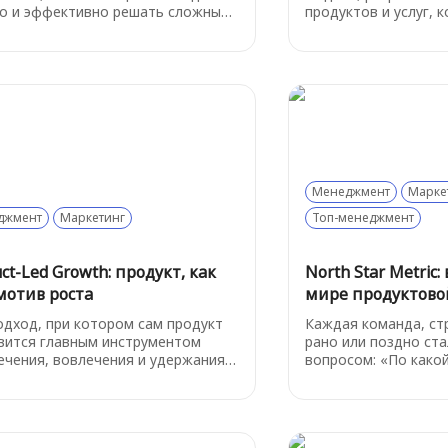
о и эффективно решать сложные
продуктов и услуг, 
и. В течение 5 дней команда
и удерживают внима
дит 6 этапов: понимание,
Эта модель использ
еление, эскизирование, решение,
"привычковых" прод
типирование и тестирование.
становятся неотъе
повседневной жизни
Менеджмент
Марке
джмент
Маркетинг
Топ-менеджмент
ct-Led Growth: продукт, как
North Star Metric
мотив роста
мире продуктово
одход, при котором сам продукт
Каждая команда, ст
вится главным инструментом
рано или поздно ста
ечения, вовлечения и удержания
вопросом: «По како
ователей. Если раньше на первое
оценим свой успех?
 ставили маркетинг или продажи,
момент на сцену вых
G кардинально меняет фокус:
Metric (NSM) — клю
ователи приходят, остаются и
отражающий основн