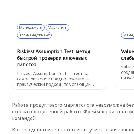
востребованные решения, опираясь на
платя
логику выбора клиентов, а не на
самог
предположения.
Менеджмент
Маркетинг
Топ-менеджмент
Мене
Riskiest Assumption Test: метод
Value
быстрой проверки ключевых
слаб
гипотез
Value
созда
Riskiest Assumption Test — тест на
визуа
самое рисковое предположение —
(потр
практический подход, помогающий
(дост
командам проверить самые опасные
диагр
предположения о своем продукте или
тольк
идее прежде, чем тратить деньги,
Работа продуктового маркетолога невозможна без 
обнар
время и усилия на полноценную
этапы
основа повседневной работы. Фреймворки, платфо
реализацию. RAT позволяет быстро
дейст
определить, что может «утопить»
командой.
проект, и вовремя скорректировать
направление.
Вот что действительно стоит изучить, если хочеш