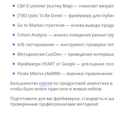
CJM (Customer Journey Map) — помогает визуа
JTBD (Jobs To Be Done) — фреймворк для глу
Go-to-Market стратегия — основа вывода проду
Cohort Analysis — анализ поведения разных г
A/B-тестирование — инструмент проверки гип
Методология CustDev — проведение интервью 
Фреймворк HEART от Google — для оценки пол
Pirate Metrics (AARRR) — воронка: привлечен
Большинство
курсов
по продуктовой аналитике и 
чтобы было много практики и живых кейсов.
Подготовили для вас фреймворки, стандарты и ш
проверенные профессионалами методики!