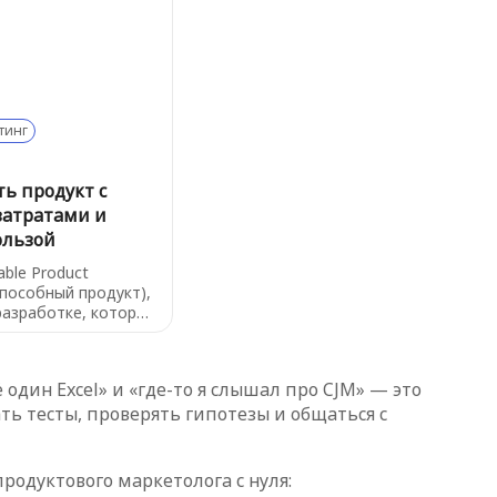
го продукта. Если
одукт в роли
это полярная/
 указывающая
ором следует
остигать значимых
луждать по волнам
тинг
.
ть продукт с
атратами и
ользой
able Product
пособный продукт),
разработке, которая
ровать идею
ьными затратами
оря, это такой
один Excel» и «где-то я слышал про CJM» — это
шего продукта,
ь тесты, проверять гипотезы и общаться с
т ключевую
елей, но при этом
амые необходимые
родуктового маркетолога с нуля: