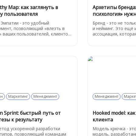
hy Map: как заглянуть в
Архетипы бренда:
ву пользователя
психология» нуж
 Эмпатии - это удобный
Бренд - это не толь
умент, позволяющий «влезть в
и нейминг. Это ещё 
» ваших пользователей, клиентов
ассоциация, которая
оллег и увидеть продукт или
человека при каждо
с их глазами. С помощью этой
с компанией. Чтобы
 вы можете систематизировать
образом, бренды ис
вые потребности, чувства и
мощную модель - Bra
 людей, чтобы лучше понимать,
«архетипы бренда». Это не магия и не
менно для них важно.
эзотерика. Это сист
построенный на пси
теории Карла Юнга,
для маркетинга, ко
и продуктового поз
йн
Маркетинг
Менеджмент
Менеджмент
Марке
n Sprint: быстрый путь от
Hooked model: ка
тезы к результату
клиента
етод ускоренной разработки
Модель крючка - эт
воляющий командам
модель, разработан