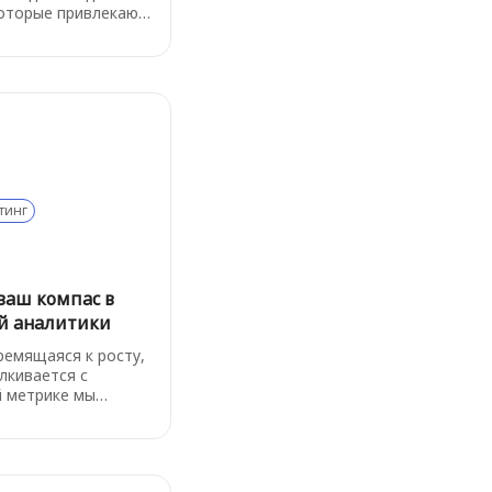
которые привлекают
ние пользователей.
уется для создания
уктов, которые
млемой частью
 пользователя.
тинг
: ваш компас в
й аналитики
ремящаяся к росту,
лкивается с
й метрике мы
» Именно в этот
одит North Star
чевой показатель,
ой смысл