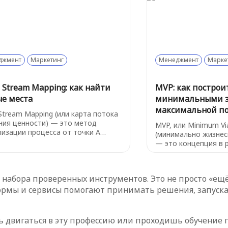
т благодаря качеству и ценности
существования ваше
о продукта.
представить ваш пр
корабля, то NSM — 
путеводная звезда,
направление, в кот
двигаться, чтобы д
результатов, а не б
джмент
Маркетинг
Менеджмент
Марке
бесполезных данных
 Stream Mapping: как найти
MVP: как построи
ые места
минимальными з
максимальной п
 Stream Mapping (или карта потока
ния ценности) — это метод
MVP, или Minimum Vi
лизации процесса от точки А
(минимально жизнес
ебности клиента) до точки Б
— это концепция в 
авки результата). С помощью
позволяет протести
амм и схем вы можете увидеть не
продукта с минимал
о сами шаги процесса, но и
ресурсов. Проще гов
набора проверенных инструментов. Это не просто «ещё 
ужить все узкие места: лишние
базовый вариант ва
, долгие ожидания, ненужные
рмы и сервисы помогают принимать решения, запускат
который уже решае
вия.
проблему пользоват
содержит только с
функции.
ь двигаться в эту профессию или проходишь обучение п