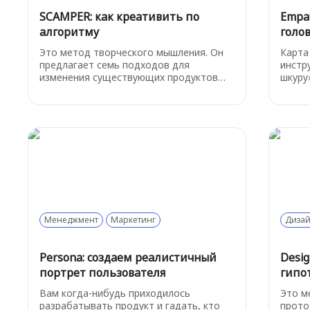
SCAMPER: как креативить по
Empat
алгоритму
голо
Это метод творческого мышления. Он
Карта
предлагает семь подходов для
инстр
изменения существующих продуктов
шкуру
или идей: Заменить (Substitute),
или к
Соединить (Combine), Адаптировать
серви
(Adapt), Модифицировать (Modify),
карты
Использовать по-другому (Put to
ключе
another use), Устранить (Eliminate), и
мысли
Перестроить (Reverse).
что и
Менеджмент
Маркетинг
Диза
Persona: создаем реалистичный
Desig
портрет пользователя
гипо
Вам когда-нибудь приходилось
Это м
разрабатывать продукт и гадать, кто
прототипов, поз