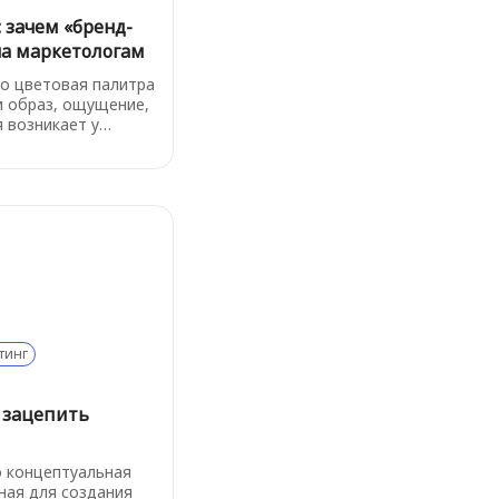
 зачем «бренд-
на маркетологам
ко цветовая палитра
и образ, ощущение,
 возникает у
м соприкосновении
 управлять этим
пользуют одну
nd Archetypes, или
емный подход,
хологической
 и адаптированный
ммуникаций, дизайна
иционирования.
тинг
к зацепить
о концептуальная
ная для создания