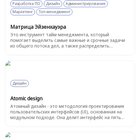
Разработка ПО
Дизайн
Администрирование
Маркетинг
Топ-менеджмент
Матрица Эйзенхауэра
Это инструмент тайм-менеджмента, который
помогает выделить самые важные и срочные задачи
из общего потока дел, а также распределить
остальные задачи по параметрам скорости их
реализации и ценности.
Дизайн
Atomic design
Атомный дизайн - это методология проектирования
пользовательских интерфейсов (UI), основанная на
модульном подходе. Она делит интерфейс на пять
уровней, от простых атомов до сложных страниц.