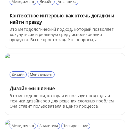
Менеджмент
Дизайн
Аналитика
использования.
Контекстное интервью: как отсечь догадки и
найти правду
Это методологический подход, который позволяет
«окунуться» в реальную среду использования
продукта. Вы не просто задаёте вопросы, а
наблюдаете за тем, как человек выполняет задачи,
какие инструменты использует и какие трудности у
него возникают. Это даёт возможность быстро и
точно проверить гипотезы, прежде чем вы углубитесь
в дорогую и долгую разработку непроверенных
решений.
Дизайн
Менеджмент
Дизайн-мышление
Это методология, которая использует подходы и
техники дизайнеров для решения сложных проблем.
Она ставит пользователя в центр процесса.
Менеджмент
Аналитика
Тестирование