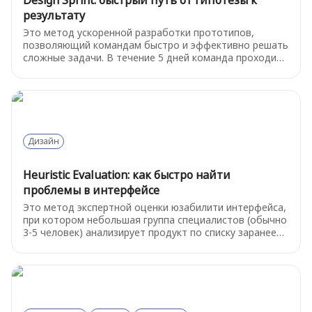
Design Sprint: быстрый путь от гипотезы к
результату
Это метод ускоренной разработки прототипов,
позволяющий командам быстро и эффективно решать
сложные задачи. В течение 5 дней команда проходит
6 этапов: понимание, определение, эскизирование,
решение, прототипирование и тестирование.
Дизайн
Heuristic Evaluation: как быстро найти
проблемы в интерфейсе
Это метод экспертной оценки юзабилити интерфейса,
при котором небольшая группа специалистов (обычно
3-5 человек) анализирует продукт по списку заранее
определённых принципов — эвристик. Основная цель
— выявить очевидные проблемы, мешающие
пользователям эффективно взаимодействовать с
системой. Метод был предложен в 1990-х годах, и с
тех пор он остаётся одним из самых быстрых и
дешёвых способов проверки интерфейса на удобство