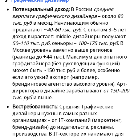
🔗
Графический дизайнер
Потенциальный доход:
В России
средняя
зарплата графического дизайнера
– около
80
тыс. руб
в месяц. Начинающим обычно
предлагают ~
40–60 тыс. руб
. С опытом 3–5 лет
доход вырастает: middle-дизайнеры получают
50–110 тыс. руб
, сеньоры –
100–175 тыс. руб
. В
Москве уровень заметно выше регионов
(разница до +44 тыс.). Максимум для опытного
графдизайнера (без руководящих функций)
может быть ~150 тыс. руб и более, особенно
если это узкий эксперт (например,
брендинговое агентство высокого уровня). Арт-
директора в дизайне зарабатывают
от 150–200
тыс. руб
и выше.
Востребованность:
Средняя. Графические
дизайнеры нужны в самых разных
организациях – от IT-компаний (маркетинг,
бренд-дизайн) до издательств, рекламы,
производства. В IT-секторе их нанимают для