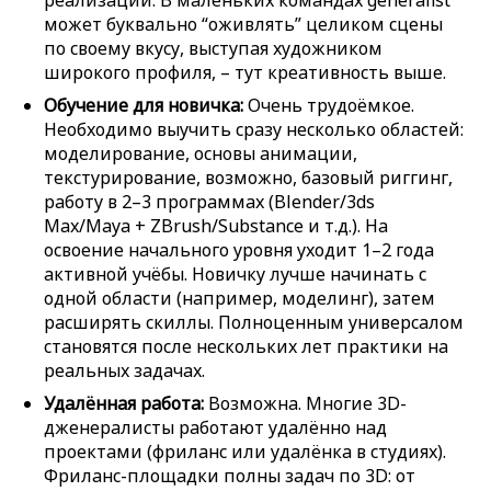
реализации. В маленьких командах generalist
может буквально “оживлять” целиком сцены
по своему вкусу, выступая художником
широкого профиля, – тут креативность выше.
Обучение для новичка:
Очень трудоёмкое.
Необходимо выучить сразу несколько областей:
моделирование, основы анимации,
текстурирование, возможно, базовый риггинг,
работу в 2–3 программах (Blender/3ds
Max/Maya + ZBrush/Substance и т.д.). На
освоение начального уровня уходит 1–2 года
активной учёбы. Новичку лучше начинать с
одной области (например, моделинг), затем
расширять скиллы. Полноценным универсалом
становятся после нескольких лет практики на
реальных задачах.
Удалённая работа:
Возможна. Многие 3D-
дженералисты работают удалённо над
проектами (фриланс или удалёнка в студиях).
Фриланс-площадки полны задач по 3D: от