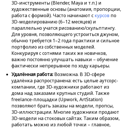
3D-инструменты (Blender, Maya и т.п.) и
художественные основы (анатомия, пропорции,
работа с формой). Часто начинают с
курсов
по
3D-моделированию (6–12 месяцев) и
параллельно учатся рисованию/скульптингу.
Для уровня, позволяющего устроиться джуном,
обычно требуется 1–2 года практики и сильное
портфолио из собственных моделей.
Конкурируя с сотнями таких же новичков,
важно постоянно улучшать навыки – обучение
фактически непрерывное по ходу карьеры.
Удалённая работа:
Возможна. В 3D-сфере
удалёнка распространена: есть целые аутсорс-
компании, где 3D-художники работают из
дома над заказами крупных студий. Также
freelance-площадки (Upwork, ArtStation)
позволяют брать заказы на модели, пропсы,
3D-иллюстрации. Многие художники продают
3D-модели на стоковых сайтах. Таким образом,
работать можно из любой точки – главное,