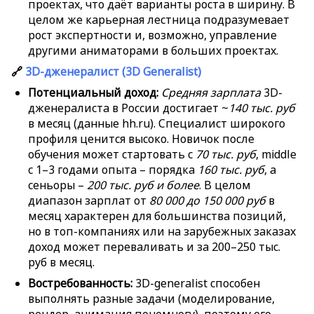
проектах, что даёт варианты роста в ширину. В
целом же карьерная лестница подразумевает
рост экспертности и, возможно, управление
другими аниматорами в больших проектах.
🔗
3D-дженералист (3D Generalist)
Потенциальный доход:
Средняя зарплата
3D-
дженералиста в России достигает ~
140 тыс. руб
в месяц (данные hh.ru). Специалист широкого
профиля ценится высоко. Новичок после
обучения может стартовать с
70 тыс. руб
, middle
с 1–3 годами опыта – порядка
160 тыс. руб
, а
сеньоры –
200 тыс. руб и более
. В целом
диапазон зарплат от
80 000 до 150 000 руб
в
месяц характерен для большинства позиций,
но в топ-компаниях или на зарубежных заказах
доход может переваливать и за 200–250 тыс.
руб в месяц.
Востребованность:
3D-generalist способен
выполнять разные задачи (моделирование,