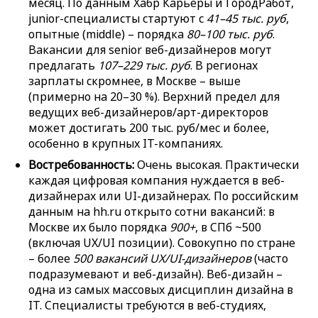
месяц. По данным Хабр Карьеры и ГородРабот,
junior-специалисты стартуют с
41–45 тыс. руб
,
опытные (middle) – порядка
80–100 тыс. руб
.
Вакансии для senior веб-дизайнеров могут
предлагать
107–229 тыс. руб
. В регионах
зарплаты скромнее, в Москве – выше
(примерно на 20–30 %). Верхний предел для
ведущих веб-дизайнеров/арт-директоров
может достигать 200 тыс. руб/мес и более,
особенно в крупных IT-компаниях.
Востребованность:
Очень высокая. Практически
каждая цифровая компания нуждается в веб-
дизайнерах или UI-дизайнерах. По российским
данным на hh.ru открыто сотни вакансий: в
Москве их было порядка
900+
, в СПб ~500
(включая UX/UI позиции). Совокупно по стране
– более
500 вакансий UX/UI-дизайнеров
(часто
подразумевают и веб-дизайн). Веб-дизайн –
одна из самых массовых дисциплин дизайна в
IT. Специалисты требуются в веб-студиях,