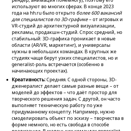
рендер, анимация понемногу), поэтому его
используют во многих сферах. В конце 2023
года на hh.ru было открыто
более 600 вакансий
для специалистов по 3D-графике
– от игровых и
VR-студий до архитектурной визуализации,
рекламы, продакшн-студий. Спрос средний, но
стабильный: 3D-графика проникает в новые
области (AR/VR, маркетинг), и универсалы
нужны в небольших командах. В крупных же
студиях чаще берут узких специалистов, но и
generalist-роль встречается (особенно в
начинающих проектах).
Креативность:
Средняя. С одной стороны, 3D-
дженералист делает самые разные вещи – от
моделей до эффектов – что даёт простор для
творческого решения задач. С другой, он часто
выполняет техническую работу по уже
придуманному концепту. Например, нужно
смоделировать объект по эскизу – творчества в
форме немного, но есть свобода в способе