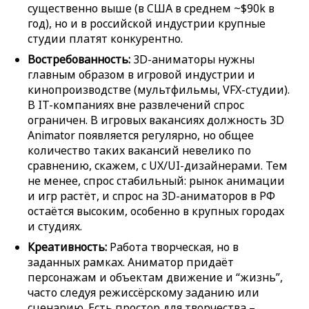
существенно выше (в США в среднем ~$90k в
год), но и в российской индустрии крупные
студии платят конкурентно.
Востребованность:
3D-аниматоры нужны
главным образом в игровой индустрии и
кинопроизводстве (мультфильмы, VFX-студии).
В IT-компаниях вне развлечений спрос
ограничен. В игровых вакансиях должность 3D
Animator появляется регулярно, но общее
количество таких вакансий невелико по
сравнению, скажем, с UX/UI-дизайнерами. Тем
не менее, спрос стабильный: рынок анимации
и игр растёт, и спрос на 3D-аниматоров в РФ
остаётся высоким, особенно в крупных городах
и студиях.
Креативность:
Работа творческая, но в
заданных рамках. Аниматор придаёт
персонажам и объектам движение и “жизнь”,
часто следуя режиссёрскому заданию или
сценарию. Есть простор для творчества –