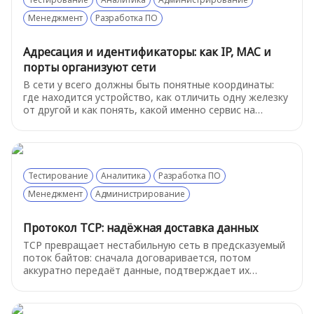
Менеджмент
Разработка ПО
Адресация и идентификаторы: как IP, MAC и
порты организуют сети
В сети у всего должны быть понятные координаты:
где находится устройство, как отличить одну железку
от другой и как понять, какой именно сервис на
устройстве нам нужен.
Тестирование
Аналитика
Разработка ПО
Менеджмент
Администрирование
Протокол TCP: надёжная доставка данных
TCP превращает нестабильную сеть в предсказуемый
поток байтов: сначала договаривается, потом
аккуратно передаёт данные, подтверждает их
получение, переотправляет потерянное и сам
регулирует скорость, чтобы связь не развалилась.