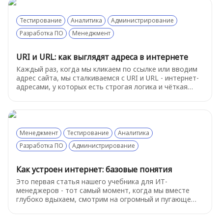
Тестирование
Аналитика
Администрирование
Разработка ПО
Менеджмент
URI и URL: как выглядят адреса в интернете
Каждый раз, когда мы кликаем по ссылке или вводим
адрес сайта, мы сталкиваемся с URI и URL - интернет-
адресами, у которых есть строгая логика и чёткая
структура. В этой статье разберёмся, как выглядят
адреса в интернете, чем URL отличается от URI и
зачем вообще понимать, из каких частей состоит
ссылка.
Менеджмент
Тестирование
Аналитика
Разработка ПО
Администрирование
Как устроен интернет: базовые понятия
Это первая статья нашего учебника для ИТ-
менеджеров - тот самый момент, когда мы вместе
глубоко вдыхаем, смотрим на огромный и пугающе
сложный мир технологий и решаем: «Ладно,
разберёмся». Итак, как же устроен интернет? Начнем