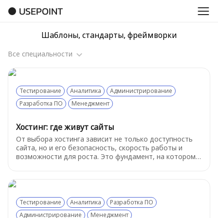
USEPOINT
Шаблоны, стандарты, фреймворки
Все специальности
Все специальности
Тестирование
Аналитика
Администрирование
Дизайн
Разработка ПО
Менеджмент
Кадры
Хостинг: где живут сайты
Маркетинг
От выбора хостинга зависит не только доступность
сайта, но и его безопасность, скорость работы и
Разработка ПО
возможности для роста. Это фундамент, на котором
строится всё остальное. Давайте разберемся, как
Топ-менеджмент
устроен этот базовый сервис.
Тестирование
Тестирование
Аналитика
Разработка ПО
Продажи
Администрирование
Менеджмент