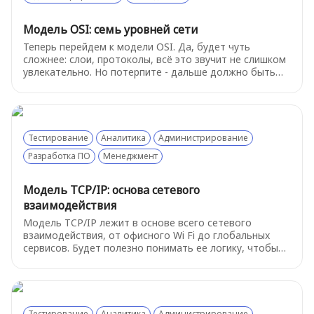
Администрирование
Модель OSI: семь уровней сети
Менеджмент
Теперь перейдем к модели OSI. Да, будет чуть
сложнее: слои, протоколы, всё это звучит не слишком
Контент
увлекательно. Но потерпите - дальше должно быть
немного попроще, а эта теория начнёт играть в вашу
Поддержка
пользу. И главное - не пугайтесь, о самых важных
вещах будет рассказано подробнее в следующих
Аналитика
главах.
Тестирование
Аналитика
Администрирование
Разработка ПО
Менеджмент
Модель TCP/IP: основа сетевого
взаимодействия
Модель TCP/IP лежит в основе всего сетевого
взаимодействия, от офисного Wi Fi до глобальных
сервисов. Будет полезно понимать ее логику, чтобы
быстрее ориентироваться в инцидентах и не теряться
в технических деталях. Разберем "на пальцах" самое
важное из этой модели
Тестирование
Аналитика
Администрирование