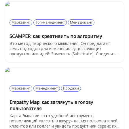
с базовых терминов.
Маркетинг
Топ-менеджмент
Менеджмент
SCAMPER: как креативить по алгоритму
Это метод творческого мышления. Он предлагает
семь подходов для изменения существующих
продуктов или идей: Заменить (Substitute), Соединить
(Combine), Адаптировать (Adapt), Модифицировать
(Modify), Использовать по-другому (Put to another
use), Устранить (Eliminate), и Перестроить (Reverse).
Маркетинг
Менеджмент
Продажи
Empathy Map: как заглянуть в голову
пользователя
Карта Эмпатии - это удобный инструмент,
позволяющий «влезть в шкуру» ваших пользователей,
клиентов или коллег и увидеть продукт или сервис их