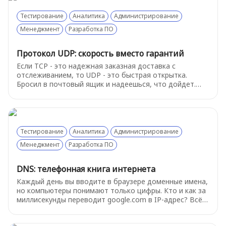
Тестирование
Аналитика
Администрирование
Менеджмент
Разработка ПО
Протокол UDP: скорость вместо гарантий
Если TCP - это надежная заказная доставка с
отслеживанием, то UDP - это быстрая открытка.
Бросил в почтовый ящик и надеешься, что дойдет.
Почему же тогда выбирают этот «ненадежный»
протокол - об этом расскажем ниже
Тестирование
Аналитика
Администрирование
Менеджмент
Разработка ПО
DNS: телефонная книга интернета
Каждый день вы вводите в браузере доменные имена,
но компьютеры понимают только цифры. Кто и как за
миллисекунды переводит google.com в IP-адрес? Всё
это делает DNS - распределённая система, без
которой интернет бы не работал.