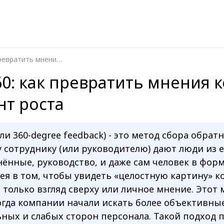
Оценка 360: как превратить мнения коллег в инструмент роста
0: как превратить мнения к
нт роста
ли 360-degree feedback) - это метод сбора обрат
 сотруднику (или руководителю) дают люди из е
нённые, руководство, и даже сам человек в фор
ея в том, чтобы увидеть «целостную картину» 
 только взгляд сверху или личное мнение. Этот 
гда компании начали искать более объективны
ных и слабых сторон персонала. Такой подход 