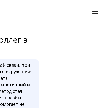
оллег в
ной связи, при
го окружения:
мате
компетенций и
метод стал
е способы
помогает не