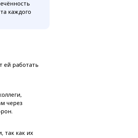
лечённость
та каждого
т ей работать
коллеги,
ам через
орон.
 так как их