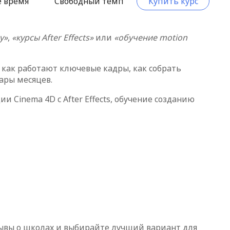
е время
Свободный темп
Купить курс
у»
,
«курсы After Effects»
или
«обучение motion
s, как работают ключевые кадры, как собрать
ары месяцев.
 Cinema 4D с After Effects, обучение созданию
зывы о школах и выбирайте лучший вариант для