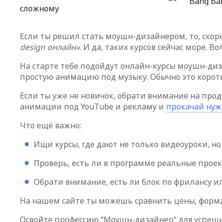
Bang Ba
сложному
Если ты решил стать моушн-дизайнером, то, скорее
design онлайн»
. И да, таких курсов сейчас море. В
На старте тебе подойдут онлайн-курсы моушн-дизай
простую анимацию под музыку. Обычно это корот
Если ты уже не новичок, обрати внимание на продв
анимации под YouTube и рекламу и
прокачай нуж
Что ещё важно:
Ищи курсы, где дают не только видеоуроки, но
Проверь, есть ли в программе реальные прое
Обрати внимание, есть ли блок по фрилансу и
На нашем сайте ты можешь сравнить цены, форм
Освойте профессию “Моушн-дизайнер“ для успешн