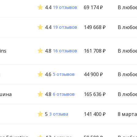
4.4
69 174 ₽
В любо
19 отзывов
4.4
149 668 ₽
В любо
19 отзывов
ins
4.8
161 708 ₽
В любо
16 отзывов
м
4.6
44 900 ₽
В любо
5 отзывов
шина
4.8
165 636 ₽
В любо
6 отзывов
5
141 400 ₽
8 марта
3 отзыва