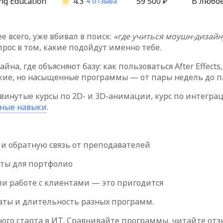
ng Education
4.3
59 500 ₽
В любо
4 отзыва
 всего, уже вбивал в поиск:
«где учиться моушн-дизайн
опрос в том, какие подойдут именно тебе.
на, где объясняют базу: как пользоваться After Effect
кие, но насыщенные программы — от пары недель до п
инутые курсы по 2D- и 3D-анимации, курс по интеграции
ные навыки
.
 и обратную связь от преподавателей
кты для портфолио
ли работе с клиентами — это пригодится
аты и длительность разных программ.
ого старта в ИТ. Сравнивайте программы, читайте от