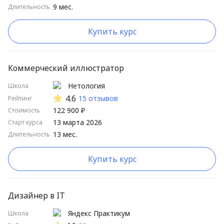
9 мес.
Длительность
Школы от А до Я
Школы от Я до А
Купить курс
Длительные курсы сначала
Короткие курсы сначала
Коммерческий иллюстратор
Высокий рейтинг
Нетология
Школа
4.6
15 отзывов
Рейтинг
Низкий рейтинг
122 900 ₽
Стоимость
13 марта 2026
Старт курса
13 мес.
Длительность
Купить курс
Дизайнер в IT
Яндекс Практикум
Школа