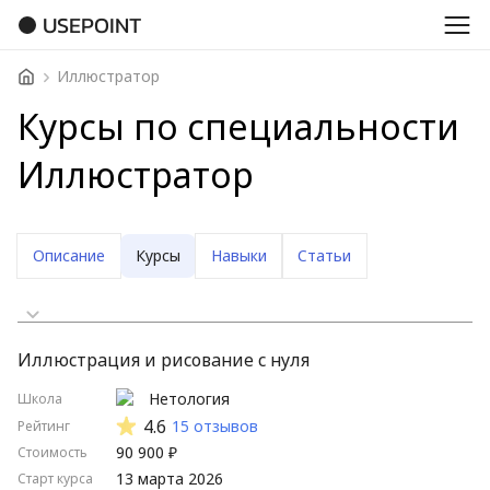
USEPOINT
Иллюстратор
Курсы по специальности
Иллюстратор
Описание
Курсы
Навыки
Статьи
Сначала дешевые
Иллюстрация и рисование с нуля
Сначала дорогие
Нетология
Школа
Стартуют скоро
4.6
15 отзывов
Рейтинг
90 900 ₽
Стоимость
Стартуют нескоро
13 марта 2026
Старт курса