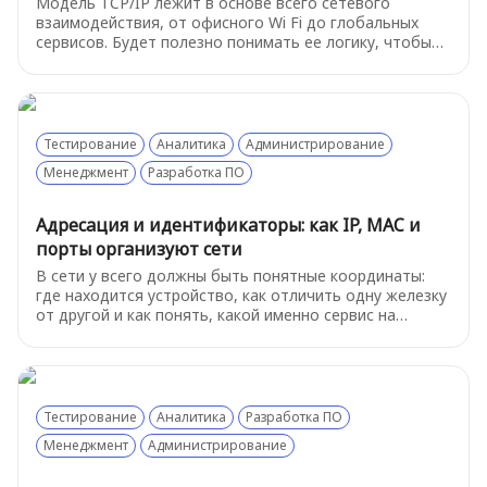
Модель TCP/IP лежит в основе всего сетевого
взаимодействия, от офисного Wi Fi до глобальных
сервисов. Будет полезно понимать ее логику, чтобы
быстрее ориентироваться в инцидентах и не теряться
в технических деталях. Разберем "на пальцах" самое
важное из этой модели
Тестирование
Аналитика
Администрирование
Менеджмент
Разработка ПО
Адресация и идентификаторы: как IP, MAC и
порты организуют сети
В сети у всего должны быть понятные координаты:
где находится устройство, как отличить одну железку
от другой и как понять, какой именно сервис на
устройстве нам нужен.
Тестирование
Аналитика
Разработка ПО
Менеджмент
Администрирование