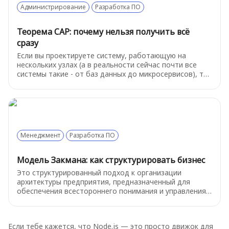
Администрирование
Разработка ПО
Теорема CAP: почему нельзя получить всё
сразу
Если вы проектируете систему, работающую на
нескольких узлах (а в реальности сейчас почти все
системы такие - от баз данных до микросервисов), то
вам рано или поздно придётся сделать выбор. И вот
тут CAP-теорема с холодной логикой напоминает: вы
не можете получить всё сразу - согласованность,
доступность и устойчивость к разделению сети.
Менеджмент
Разработка ПО
Модель Закмана: как структурировать бизнес
Это структурированный подход к организации
архитектуры предприятия, предназначенный для
обеспечения всестороннего понимания и управления
информационными системами. Она представляет
собой двухмерную матрицу, объединяющую
различные аспекты архитектуры и позволяющую
Если тебе кажется, что Node.js — это просто движок для
просматривать организацию с разных точек зрения.