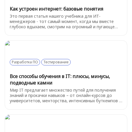
Как устроен интернет: базовые понятия
Это первая статья нашего учебника для ИТ-
менеджеров - тот самый момент, когда мы вместе
глубоко вдыхаем, смотрим на огромный и пугающе
сложный мир технологий и решаем: «Ладно,
разберёмся». Итак, как же устроен интернет? Начнем
с базовых терминов.
Разработка ПО
Тестирование
Все способы обучения в IT: плюсы, минусы,
подводные камни
Мир IT предлагает множество путей для получения
знаний и прокачки навыков – от онлайн-курсов до
университетов, менторства, интенсивных буткемпов и
самостоятельной практики. У каждого формата свои
особенности. Ниже мы разберем суть каждого
подхода, их преимущества, недостатки, возможные
подводные камни и приведем примеры популярных
платформ и ресурсов в России.