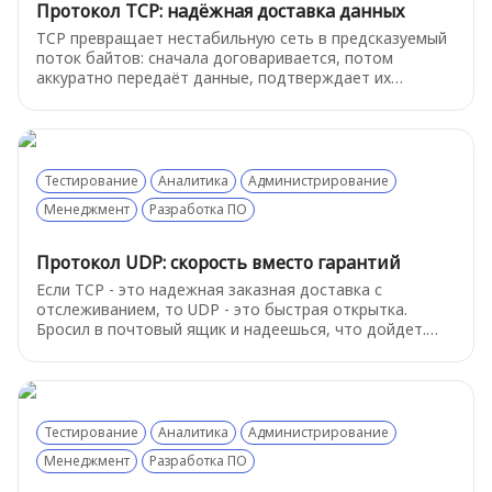
Протокол TCP: надёжная доставка данных
TCP превращает нестабильную сеть в предсказуемый
поток байтов: сначала договаривается, потом
аккуратно передаёт данные, подтверждает их
получение, переотправляет потерянное и сам
регулирует скорость, чтобы связь не развалилась.
Тестирование
Аналитика
Администрирование
Менеджмент
Разработка ПО
Протокол UDP: скорость вместо гарантий
Если TCP - это надежная заказная доставка с
отслеживанием, то UDP - это быстрая открытка.
Бросил в почтовый ящик и надеешься, что дойдет.
Почему же тогда выбирают этот «ненадежный»
протокол - об этом расскажем ниже
Тестирование
Аналитика
Администрирование
Менеджмент
Разработка ПО