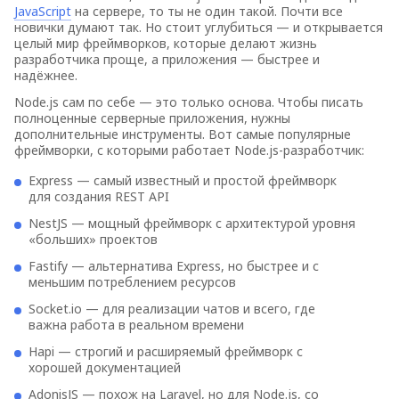
JavaScript
на сервере, то ты не один такой. Почти все
новички думают так. Но стоит углубиться — и открывается
целый мир фреймворков, которые делают жизнь
разработчика проще, а приложения — быстрее и
надёжнее.
Node.js сам по себе — это только основа. Чтобы писать
полноценные серверные приложения, нужны
дополнительные инструменты. Вот самые популярные
фреймворки, с которыми работает Node.js-разработчик:
Express — самый известный и простой фреймворк
для создания REST API
NestJS — мощный фреймворк с архитектурой уровня
«больших» проектов
Fastify — альтернатива Express, но быстрее и с
меньшим потреблением ресурсов
Socket.io — для реализации чатов и всего, где
важна работа в реальном времени
Hapi — строгий и расширяемый фреймворк с
хорошей документацией
AdonisJS — похож на Laravel, но для Node.js, со