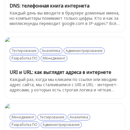
DNS: телефонная книга интернета
Каждый день вы вводите в браузере доменные имена,
но компьютеры понимают только цифры. Кто и как за
миллисекунды переводит google.com в IP-адрес? Всё
это делает DNS - распределённая система, без
которой интернет бы не работал.
Тестирование
Аналитика
Администрирование
Разработка ПО
Менеджмент
URI и URL: как выглядят адреса в интернете
Каждый раз, когда мы кликаем по ссылке или вводим
адрес сайта, мы сталкиваемся с URI и URL - интернет-
адресами, у которых есть строгая логика и чёткая
структура. В этой статье разберёмся, как выглядят
адреса в интернете, чем URL отличается от URI и
зачем вообще понимать, из каких частей состоит
ссылка.
Менеджмент
Тестирование
Аналитика
Разработка ПО
Администрирование