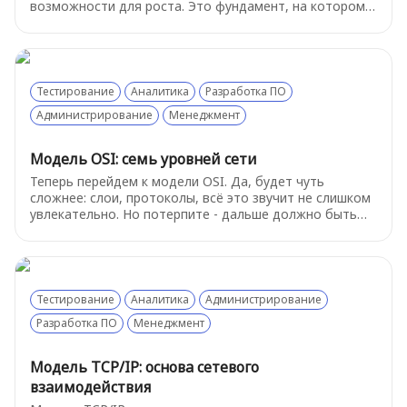
возможности для роста. Это фундамент, на котором
строится всё остальное. Давайте разберемся, как
устроен этот базовый сервис.
Тестирование
Аналитика
Разработка ПО
Администрирование
Менеджмент
Модель OSI: семь уровней сети
Теперь перейдем к модели OSI. Да, будет чуть
сложнее: слои, протоколы, всё это звучит не слишком
увлекательно. Но потерпите - дальше должно быть
немного попроще, а эта теория начнёт играть в вашу
пользу. И главное - не пугайтесь, о самых важных
вещах будет рассказано подробнее в следующих
главах.
Тестирование
Аналитика
Администрирование
Разработка ПО
Менеджмент
Модель TCP/IP: основа сетевого
взаимодействия