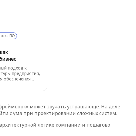
ботка ПО
как
бизнес
ный подход к
ктуры предприятия,
я обеспечения
мания и управления
истемами. Она
 двухмерную
ющую различные
 «фреймворк» может звучать устрашающе. На деле
ы и позволяющую
низацию с разных
йти с ума при проектировании сложных систем.
в архитектурной логике компании и пошагово