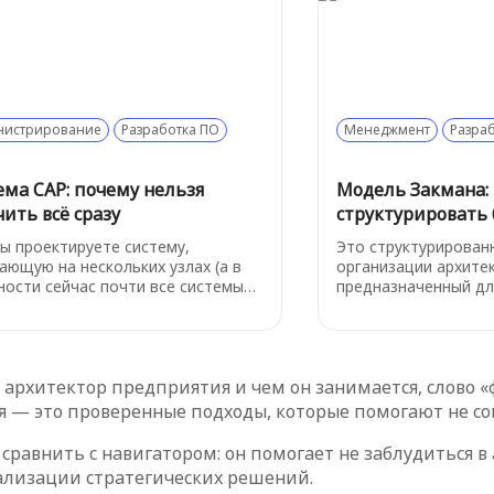
ается от URI и зачем вообще
терминов.
ать, из каких частей состоит
.
нистрирование
Разработка ПО
Менеджмент
Разра
ема CAP: почему нельзя
Модель Закмана: 
ить всё сразу
структурировать 
вы проектируете систему,
Это структурирован
ающую на нескольких узлах (а в
организации архите
ности сейчас почти все системы
предназначенный дл
 - от баз данных до
всестороннего пони
сервисов), то вам рано или
информационными с
о придётся сделать выбор. И вот
представляет собой
AP-теорема с холодной логикой
матрицу, объединя
й архитектор предприятия и чем он занимается, слово
инает: вы не можете получить всё
аспекты архитектур
 - согласованность, доступность и
просматривать орга
 — это проверенные подходы, которые помогают не со
чивость к разделению сети.
точек зрения.
равнить с навигатором: он помогает не заблудиться 
еализации стратегических решений.