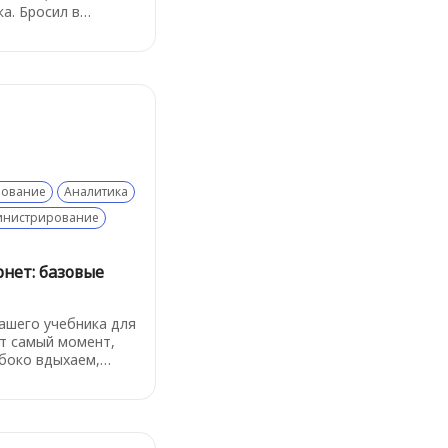
а. Бросил в
деешься, что
тогда выбирают
протокол - об этом
рование
Аналитика
инистрирование
рнет: базовые
нашего учебника для
т самый момент,
убоко вдыхаем,
й и пугающе
огий и решаем:
. Итак, как же
Начнем с базовых