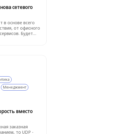
нова сетевого
т в основе всего
ствия, от офисного
 сервисов. Будет
е логику, чтобы
аться в инцидентах
нических деталях.
ах" самое важное из
итика
Менеджмент
орость вместо
жная заказная
анием, то UDP -