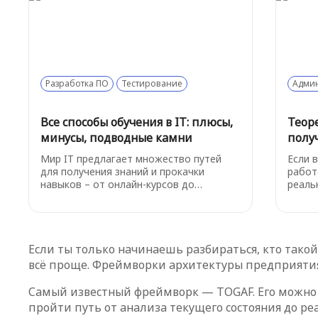
отлич
поним
ссылка
Разработка ПО
Тестирование
Адми
Все способы обучения в IT: плюсы,
Теор
минусы, подводные камни
получ
Мир IT предлагает множество путей
Если 
для получения знаний и прокачки
работ
навыков – от онлайн-курсов до
реаль
университетов, менторства,
такие
интенсивных буткемпов и
микро
самостоятельной практики. У каждого
поздн
формата свои особенности. Ниже мы
тут C
Если ты только начинаешь разбираться, кто тако
разберем суть каждого подхода, их
напом
преимущества, недостатки, возможные
сразу
всё проще. Фреймворки архитектуры предприятия
подводные камни и приведем примеры
устой
популярных платформ и ресурсов в
Самый известный фреймворк — TOGAF. Его можно с
России.
пройти путь от анализа текущего состояния до р