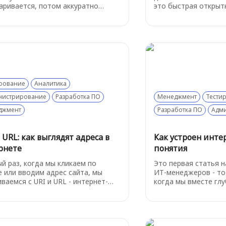
аривается, потом аккуратно
это быстрая открытк
аёт данные, подтверждает их
почтовый ящик и на
ение, переотправляет потерянное
дойдет. Почему же 
 регулирует скорость, чтобы связь
этот «ненадежный» 
звалилась.
расскажем ниже
рование
Аналитика
нистрирование
Разработка ПО
Менеджмент
Тести
джмент
Разработка ПО
Адм
 URL: как выглядят адреса в
Как устроен инте
рнете
понятия
й раз, когда мы кликаем по
Это первая статья 
е или вводим адрес сайта, мы
ИТ-менеджеров - то
ваемся с URI и URL - интернет-
когда мы вместе гл
ами, у которых есть строгая
смотрим на огромны
 и чёткая структура. В этой
сложный мир технол
е разберёмся, как выглядят
«Ладно, разберёмся»
а в интернете, чем URL
устроен интернет? 