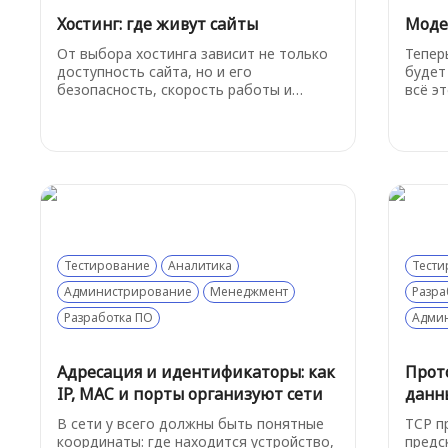
Хостинг: где живут сайты
Моде
От выбора хостинга зависит не только
Тепер
доступность сайта, но и его
будет
безопасность, скорость работы и
всё э
возможности для роста. Это
увлек
фундамент, на котором строится всё
должн
остальное. Давайте разберемся, как
теори
устроен этот базовый сервис.
главн
вещах
следу
Тестирование
Аналитика
Тести
Администрирование
Менеджмент
Разра
Разработка ПО
Адми
Адресация и идентификаторы: как
Прот
IP, MAC и порты организуют сети
данн
В сети у всего должны быть понятные
TCP п
координаты: где находится устройство,
предс