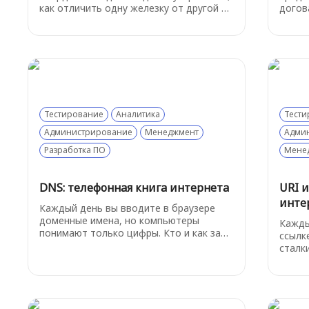
как отличить одну железку от другой и
догов
как понять, какой именно сервис на
перед
устройстве нам нужен.
получ
и сам
не ра
Тестирование
Аналитика
Тести
Администрирование
Менеджмент
Адми
Разработка ПО
Мене
DNS: телефонная книга интернета
URI и
инте
Каждый день вы вводите в браузере
доменные имена, но компьютеры
Кажды
понимают только цифры. Кто и как за
ссылк
миллисекунды переводит google.com в
сталки
IP-адрес? Всё это делает DNS -
адрес
распределённая система, без которой
логика
интернет бы не работал.
стать
адрес