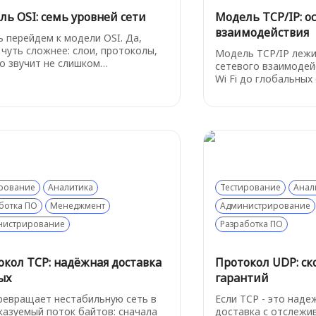
ль OSI: семь уровней сети
Модель TCP/IP: ос
взаимодействия
ь перейдем к модели OSI. Да,
 чуть сложнее: слои, протоколы,
Модель TCP/IP лежи
то звучит не слишком
сетевого взаимодей
ательно. Но потерпите - дальше
Wi Fi до глобальных
о быть немного попроще, а эта
полезно понимать е
я начнёт играть в вашу пользу. И
быстрее ориентиров
ое - не пугайтесь, о самых важных
и не теряться в тех
 будет рассказано подробнее в
Разберем "на пальц
ющих главах.
этой модели
рование
Аналитика
Тестирование
Анал
ботка ПО
Менеджмент
Администрирование
нистрирование
Разработка ПО
окол TCP: надёжная доставка
Протокол UDP: ск
ых
гарантий
ревращает нестабильную сеть в
Если TCP - это наде
казуемый поток байтов: сначала
доставка с отслежив