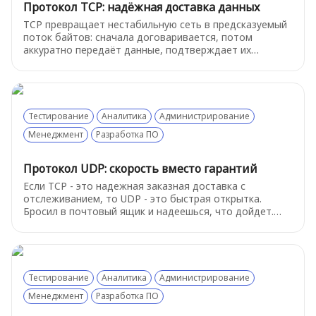
Протокол TCP: надёжная доставка данных
TCP превращает нестабильную сеть в предсказуемый
поток байтов: сначала договаривается, потом
аккуратно передаёт данные, подтверждает их
получение, переотправляет потерянное и сам
регулирует скорость, чтобы связь не развалилась.
Тестирование
Аналитика
Администрирование
Менеджмент
Разработка ПО
Протокол UDP: скорость вместо гарантий
Если TCP - это надежная заказная доставка с
отслеживанием, то UDP - это быстрая открытка.
Бросил в почтовый ящик и надеешься, что дойдет.
Почему же тогда выбирают этот «ненадежный»
протокол - об этом расскажем ниже
Тестирование
Аналитика
Администрирование
Менеджмент
Разработка ПО