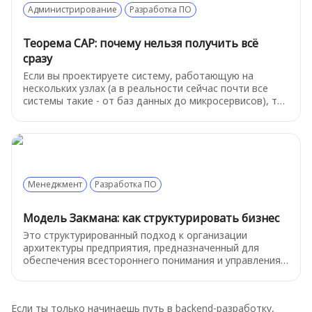
Администрирование
Разработка ПО
Теорема CAP: почему нельзя получить всё
сразу
Если вы проектируете систему, работающую на
нескольких узлах (а в реальности сейчас почти все
системы такие - от баз данных до микросервисов), то
вам рано или поздно придётся сделать выбор. И вот
тут CAP-теорема с холодной логикой напоминает: вы
не можете получить всё сразу - согласованность,
доступность и устойчивость к разделению сети.
Менеджмент
Разработка ПО
Модель Закмана: как структурировать бизнес
Это структурированный подход к организации
архитектуры предприятия, предназначенный для
обеспечения всестороннего понимания и управления
информационными системами. Она представляет
собой двухмерную матрицу, объединяющую
различные аспекты архитектуры и позволяющую
Если ты только начинаешь путь в backend-разработку,
просматривать организацию с разных точек зрения.