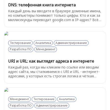
DNS: телефонная книга интернета
Каждый день вы вводите в браузере доменные имена,
но компьютеры понимают только цифры. Кто и как за
миллисекунды переводит google.com в IP-адрес? Всё
это делает DNS - распределённая система, без
которой интернет бы не работал.
Тестирование
Аналитика
Администрирование
Разработка ПО
Менеджмент
URI и URL: как выглядят адреса в интернете
Каждый раз, когда мы кликаем по ссылке или вводим
адрес сайта, мы сталкиваемся с URI и URL - интернет-
адресами, у которых есть строгая логика и чёткая
структура. В этой статье разберёмся, как выглядят
адреса в интернете, чем URL отличается от URI и
зачем вообще понимать, из каких частей состоит
ссылка.
Менеджмент
Тестирование
Аналитика
Разработка ПО
Администрирование