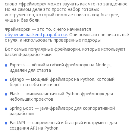
слово «фреймворк» может звучать как что-то загадочное.
Но на самом деле это просто набор готовых
инструментов, который помогает писать код быстрее,
чище и без боли.
Фреймворки — это то, с чего начинается
обучение backend разработке
. Они помогают не писать всё
с нуля, а использовать проверенные подходы.
Вот самые популярные фреймворки, которые используют
backend-разработчики:
Express — лёгкий и гибкий фреймворк на Node.js,
идеален для старта
Django — мощный фреймворк на Python, который
берёт на себя почти всё
Flask — минималистичный Python-фреймворк для
небольших проектов
Spring Boot — Java-фреймворк для корпоративной
разработки
FastAPI — современный и быстрый инструмент для
создания API на Python