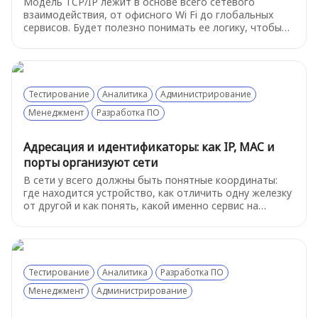
Модель TCP/IP лежит в основе всего сетевого
взаимодействия, от офисного Wi Fi до глобальных
сервисов. Будет полезно понимать ее логику, чтобы
быстрее ориентироваться в инцидентах и не теряться
в технических деталях. Разберем "на пальцах" самое
важное из этой модели
Тестирование
Аналитика
Администрирование
Менеджмент
Разработка ПО
Адресация и идентификаторы: как IP, MAC и
порты организуют сети
В сети у всего должны быть понятные координаты:
где находится устройство, как отличить одну железку
от другой и как понять, какой именно сервис на
устройстве нам нужен.
Тестирование
Аналитика
Разработка ПО
Менеджмент
Администрирование