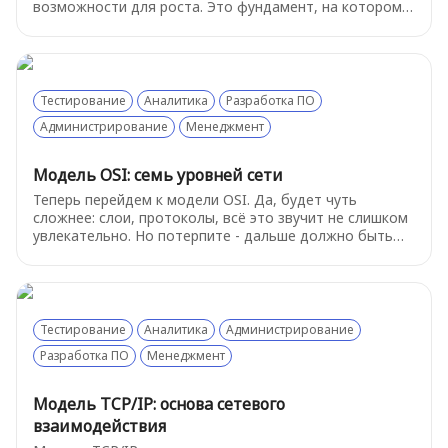
возможности для роста. Это фундамент, на котором
строится всё остальное. Давайте разберемся, как
устроен этот базовый сервис.
Тестирование
Аналитика
Разработка ПО
Администрирование
Менеджмент
Модель OSI: семь уровней сети
Теперь перейдем к модели OSI. Да, будет чуть
сложнее: слои, протоколы, всё это звучит не слишком
увлекательно. Но потерпите - дальше должно быть
немного попроще, а эта теория начнёт играть в вашу
пользу. И главное - не пугайтесь, о самых важных
вещах будет рассказано подробнее в следующих
главах.
Тестирование
Аналитика
Администрирование
Разработка ПО
Менеджмент
Модель TCP/IP: основа сетевого
взаимодействия