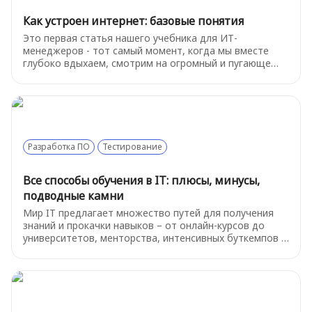
Как устроен интернет: базовые понятия
Это первая статья нашего учебника для ИТ-
менеджеров - тот самый момент, когда мы вместе
глубоко вдыхаем, смотрим на огромный и пугающе
сложный мир технологий и решаем: «Ладно,
разберёмся». Итак, как же устроен интернет? Начнем
с базовых терминов.
Разработка ПО
Тестирование
Все способы обучения в IT: плюсы, минусы,
подводные камни
Мир IT предлагает множество путей для получения
знаний и прокачки навыков – от онлайн-курсов до
университетов, менторства, интенсивных буткемпов и
самостоятельной практики. У каждого формата свои
особенности. Ниже мы разберем суть каждого
подхода, их преимущества, недостатки, возможные
подводные камни и приведем примеры популярных
платформ и ресурсов в России.