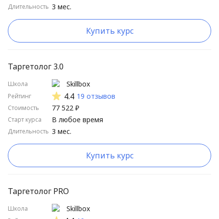
3 мес.
Длительность
Школы от А до Я
Школы от Я до А
Купить курс
Длительные курсы сначала
Короткие курсы сначала
Таргетолог 3.0
Высокий рейтинг
Skillbox
Школа
4.4
19 отзывов
Рейтинг
Низкий рейтинг
77 522 ₽
Стоимость
В любое время
Старт курса
3 мес.
Длительность
Купить курс
Таргетолог PRO
Skillbox
Школа