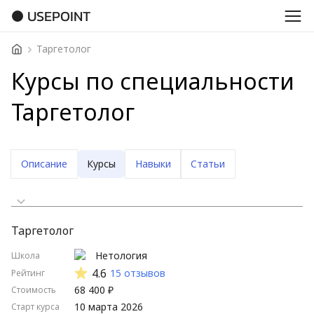
USEPOINT
Таргетолог
Курсы по специальности
Таргетолог
Описание
Курсы
Навыки
Статьи
Сначала дешевые
Таргетолог
Сначала дорогие
Нетология
Школа
Стартуют скоро
4.6
15 отзывов
Рейтинг
68 400 ₽
Стоимость
Стартуют нескоро
10 марта 2026
Старт курса