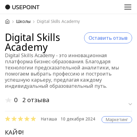
USEPOINT
Школы
Digital Skills Academy
Digital Skills
Оставить отзыв
Academy
Digital Skills Academy - это инновационная
платформа бизнес-образования. Благодаря
технологии предсказательной аналитики, мы
помогаем выбрать профессию и построить
успешную карьеру, предлагая каждому
индивидуальный образовательный путь.
0
2 отзыва
Старые отз
Наташа
10 декабря 2024
Маркетинг
Новые отзы
КАЙФ!
Сначала по