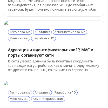
Модель TCP/IP лежит в основе всего сетевого
взаимодействия, от офисного Wi Fi до глобальных
сервисов. Будет полезно понимать ее логику, чтобы
быстрее ориентироваться в инцидентах и не теряться
в технических деталях. Разберем "на пальцах" самое
важное из этой модели
Тестирование
Аналитика
Администрирование
Менеджмент
Разработка ПО
Адресация и идентификаторы: как IP, MAC и
порты организуют сети
В сети у всего должны быть понятные координаты:
где находится устройство, как отличить одну железку
от другой и как понять, какой именно сервис на
устройстве нам нужен.
Тестирование
Аналитика
Разработка ПО
Менеджмент
Администрирование