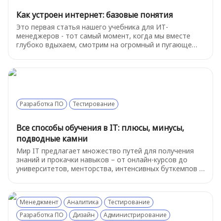
Как устроен интернет: базовые понятия
Это первая статья нашего учебника для ИТ-
менеджеров - тот самый момент, когда мы вместе
глубоко вдыхаем, смотрим на огромный и пугающе
сложный мир технологий и решаем: «Ладно,
разберёмся». Итак, как же устроен интернет? Начнем
с базовых терминов.
Разработка ПО
Тестирование
Все способы обучения в IT: плюсы, минусы,
подводные камни
Мир IT предлагает множество путей для получения
знаний и прокачки навыков – от онлайн-курсов до
университетов, менторства, интенсивных буткемпов и
самостоятельной практики. У каждого формата свои
особенности. Ниже мы разберем суть каждого
подхода, их преимущества, недостатки, возможные
Менеджмент
Аналитика
Тестирование
подводные камни и приведем примеры популярных
платформ и ресурсов в России.
Разработка ПО
Дизайн
Администрирование