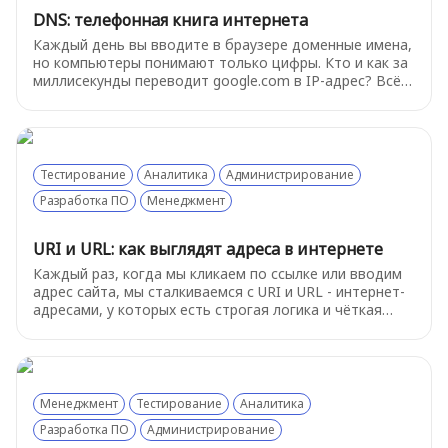
DNS: телефонная книга интернета
Каждый день вы вводите в браузере доменные имена,
но компьютеры понимают только цифры. Кто и как за
миллисекунды переводит google.com в IP-адрес? Всё
это делает DNS - распределённая система, без
которой интернет бы не работал.
Тестирование
Аналитика
Администрирование
Разработка ПО
Менеджмент
URI и URL: как выглядят адреса в интернете
Каждый раз, когда мы кликаем по ссылке или вводим
адрес сайта, мы сталкиваемся с URI и URL - интернет-
адресами, у которых есть строгая логика и чёткая
структура. В этой статье разберёмся, как выглядят
адреса в интернете, чем URL отличается от URI и
зачем вообще понимать, из каких частей состоит
ссылка.
Менеджмент
Тестирование
Аналитика
Разработка ПО
Администрирование