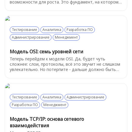
возможности для роста. Это фундамент, на котором
строится всё остальное. Давайте разберемся, как
устроен этот базовый сервис.
Тестирование
Аналитика
Разработка ПО
Администрирование
Менеджмент
Модель OSI: семь уровней сети
Теперь перейдем к модели OSI. Да, будет чуть
сложнее: слои, протоколы, всё это звучит не слишком
увлекательно. Но потерпите - дальше должно быть
немного попроще, а эта теория начнёт играть в вашу
пользу. И главное - не пугайтесь, о самых важных
вещах будет рассказано подробнее в следующих
главах.
Тестирование
Аналитика
Администрирование
Разработка ПО
Менеджмент
Модель TCP/IP: основа сетевого
взаимодействия