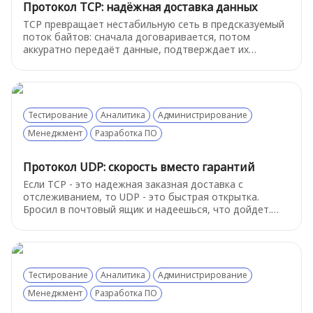
Протокол TCP: надёжная доставка данных
TCP превращает нестабильную сеть в предсказуемый
поток байтов: сначала договаривается, потом
аккуратно передаёт данные, подтверждает их
получение, переотправляет потерянное и сам
регулирует скорость, чтобы связь не развалилась.
Тестирование
Аналитика
Администрирование
Менеджмент
Разработка ПО
Протокол UDP: скорость вместо гарантий
Если TCP - это надежная заказная доставка с
отслеживанием, то UDP - это быстрая открытка.
Бросил в почтовый ящик и надеешься, что дойдет.
Почему же тогда выбирают этот «ненадежный»
протокол - об этом расскажем ниже
Тестирование
Аналитика
Администрирование
Менеджмент
Разработка ПО