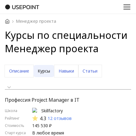
USEPOINT
Менеджер проекта
Курсы по специальности
Менеджер проекта
Описание
Курсы
Навыки
Статьи
Сначала дешевые
Профессия Project Manager в IT
Сначала дорогие
Skillfactory
Школа
Стартуют скоро
4.3
12 отзывов
Рейтинг
145 530 ₽
Стоимость
Стартуют нескоро
В любое время
Старт курса