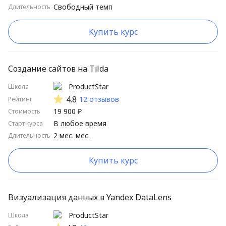
Свободный темп
Длительность
Школы от А до Я
Школы от Я до А
Купить курс
Длительные курсы сначала
Короткие курсы сначала
Создание сайтов на Tilda
Высокий рейтинг
ProductStar
Школа
4.8
12 отзывов
Рейтинг
Низкий рейтинг
19 900 ₽
Стоимость
В любое время
Старт курса
2 мес. мес.
Длительность
Купить курс
Визуализация данных в Yandex DataLens
ProductStar
Школа