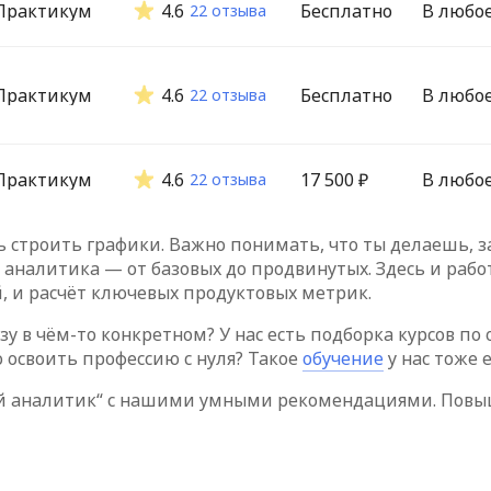
Практикум
4.6
Бесплатно
В любо
22 отзыва
Практикум
4.6
Бесплатно
В любо
22 отзыва
Практикум
4.6
17 500 ₽
В любо
22 отзыва
троить графики. Важно понимать, что ты делаешь, зач
налитика — от базовых до продвинутых. Здесь и работа
, и расчёт ключевых продуктовых метрик.
у в чём-то конкретном? У нас есть подборка курсов 
 освоить профессию с нуля? Такое
обучение
у нас тоже 
ый аналитик“ с нашими умными рекомендациями. Повыш