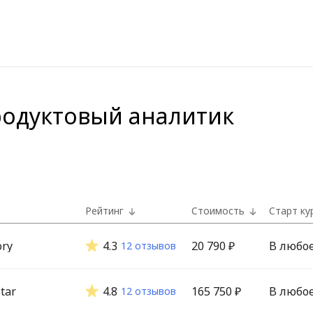
родуктовый аналитик
Рейтинг
Стоимость
Старт ку
ory
4.3
20 790 ₽
В любо
12 отзывов
tar
4.8
165 750 ₽
В любо
12 отзывов