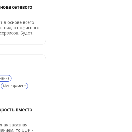
нова сетевого
т в основе всего
ствия, от офисного
 сервисов. Будет
е логику, чтобы
аться в инцидентах
нических деталях.
ах" самое важное из
итика
Менеджмент
орость вместо
жная заказная
анием, то UDP -