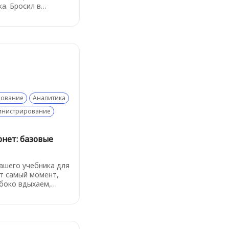
а. Бросил в
деешься, что
тогда выбирают
протокол - об этом
рование
Аналитика
инистрирование
рнет: базовые
нашего учебника для
т самый момент,
убоко вдыхаем,
й и пугающе
огий и решаем:
. Итак, как же
Начнем с базовых