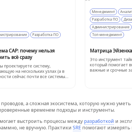
ается от URI и зачем вообще
терминов.
ать, из каких частей состоит
.
Менеджмент
Анали
Разработка ПО
Диз
Администрирование
нистрирование
Разработка ПО
Топ-менеджмент
ема CAP: почему нельзя
Матрица Эйзенха
ить всё сразу
Это инструмент тай
который помогает 
вы проектируете систему,
важные и срочные з
ающую на нескольких узлах (а в
потока дел, а также
ности сейчас почти все системы
остальные задачи п
 - от баз данных до
скорости их реализа
сервисов), то вам рано или
о придётся сделать выбор. И вот
AP-теорема с холодной логикой
и проводов, а сложная экосистема, которую нужно умет
инает: вы не можете получить всё
 - согласованность, доступность и
 проверенные временем подходы и инструменты.
чивость к разделению сети.
омогает выстроить процессы между
разработкой
и экспл
раммно, не вручную. Практики
SRE
помогают измерять н