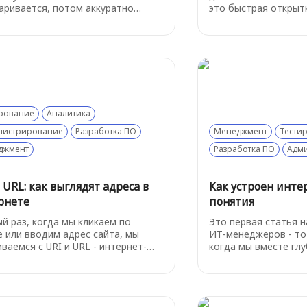
аривается, потом аккуратно
это быстрая открытк
аёт данные, подтверждает их
почтовый ящик и на
ение, переотправляет потерянное
дойдет. Почему же 
 регулирует скорость, чтобы связь
этот «ненадежный» 
звалилась.
расскажем ниже
рование
Аналитика
нистрирование
Разработка ПО
Менеджмент
Тести
джмент
Разработка ПО
Адм
 URL: как выглядят адреса в
Как устроен инте
рнете
понятия
й раз, когда мы кликаем по
Это первая статья 
е или вводим адрес сайта, мы
ИТ-менеджеров - то
ваемся с URI и URL - интернет-
когда мы вместе гл
ами, у которых есть строгая
смотрим на огромны
 и чёткая структура. В этой
сложный мир технол
е разберёмся, как выглядят
«Ладно, разберёмся»
а в интернете, чем URL
устроен интернет? 