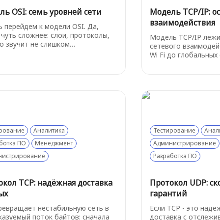
ль OSI: семь уровней сети
Модель TCP/IP: ос
взаимодействия
ь перейдем к модели OSI. Да,
 чуть сложнее: слои, протоколы,
Модель TCP/IP лежи
то звучит не слишком
сетевого взаимодей
ательно. Но потерпите - дальше
Wi Fi до глобальных
о быть немного попроще, а эта
полезно понимать е
я начнёт играть в вашу пользу. И
быстрее ориентиров
ое - не пугайтесь, о самых важных
и не теряться в тех
 будет рассказано подробнее в
Разберем "на пальц
ющих главах.
этой модели
рование
Аналитика
Тестирование
Анал
ботка ПО
Менеджмент
Администрирование
нистрирование
Разработка ПО
окол TCP: надёжная доставка
Протокол UDP: ск
ых
гарантий
ревращает нестабильную сеть в
Если TCP - это наде
казуемый поток байтов: сначала
доставка с отслежив