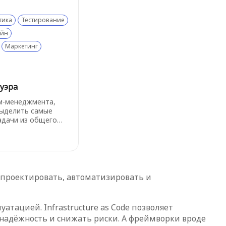
тика
Тестирование
айн
Маркетинг
уэра
м-менеджмента,
выделить самые
адачи из общего
 распределить
о параметрам
ции и ценности.
ь проектировать, автоматизировать и
уатацией. Infrastructure as Code позволяет
адёжность и снижать риски. А фреймворки вроде