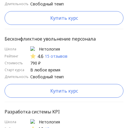
Свободный темп
Длительность
Школы от А до Я
Школы от Я до А
Купить курс
Длительные курсы сначала
Короткие курсы сначала
Бесконфликтное увольнение персонала
Высокий рейтинг
Нетология
Школа
4.6
15 отзывов
Рейтинг
Низкий рейтинг
790 ₽
Стоимость
В любое время
Старт курса
Свободный темп
Длительность
Купить курс
Разработка системы KPI
Нетология
Школа