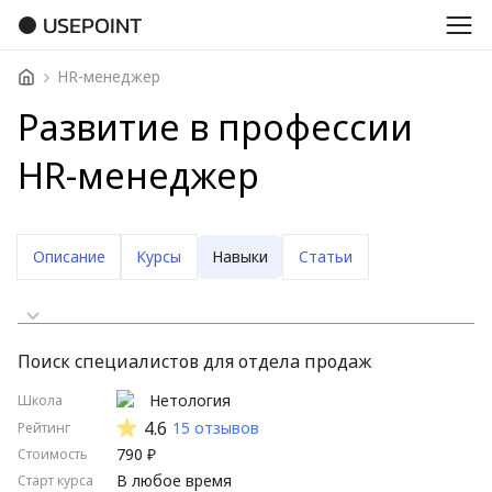
USEPOINT
HR-менеджер
Развитие в профессии
HR-менеджер
Описание
Курсы
Навыки
Статьи
Сначала дешевые
Поиск специалистов для отдела продаж
Сначала дорогие
Нетология
Школа
Стартуют скоро
4.6
15 отзывов
Рейтинг
790 ₽
Стоимость
Стартуют нескоро
В любое время
Старт курса