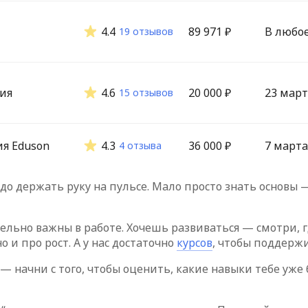
4.4
89 971 ₽
В любо
19 отзывов
ия
4.6
20 000 ₽
23 март
15 отзывов
я Eduson
4.3
36 000 ₽
7 марта
4 отзыва
адо держать руку на пульсе. Мало просто знать основы
ельно важны в работе. Хочешь развиваться — смотри, г
о и про рост. А у нас достаточно
курсов
, чтобы поддержи
 начни с того, чтобы оценить, какие навыки тебе уже 