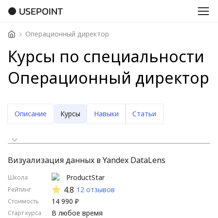
USEPOINT
Операционный директор
Курсы по специальности
Операционный директор
Описание
Курсы
Навыки
Статьи
Сначала дешевые
Визуализация данных в Yandex DataLens
Сначала дорогие
ProductStar
Школа
Стартуют скоро
4.8
12 отзывов
Рейтинг
14 990 ₽
Стоимость
Стартуют нескоро
В любое время
Старт курса