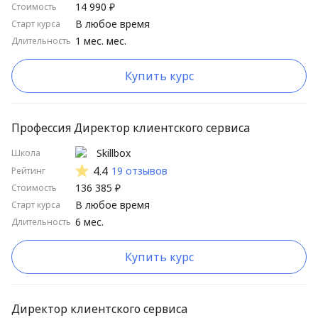
14 990 ₽
Стоимость
Стартуют нескоро
В любое время
Старт курса
1 мес. мес.
Длительность
Школы от А до Я
Школы от Я до А
Купить курс
Длительные курсы сначала
Короткие курсы сначала
Профессия Директор клиентского сервиса
Высокий рейтинг
Skillbox
Школа
4.4
19 отзывов
Рейтинг
Низкий рейтинг
136 385 ₽
Стоимость
В любое время
Старт курса
6 мес.
Длительность
Купить курс
Директор клиентского сервиса