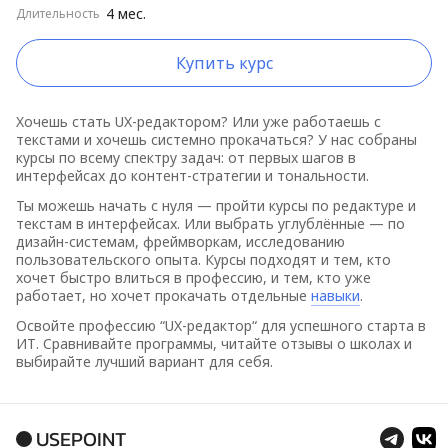
4 мес.
Длительность
Школы от А до Я
Школы от Я до А
Купить курс
Длительные курсы сначала
Хочешь стать UX-редактором? Или уже работаешь с
Короткие курсы сначала
текстами и хочешь системно прокачаться? У нас собраны
курсы по всему спектру задач: от первых шагов в
Высокий рейтинг
интерфейсах до контент-стратегии и тональности.
Ты можешь начать с нуля — пройти курсы по редактуре и
Низкий рейтинг
текстам в интерфейсах. Или выбрать углублённые — по
дизайн-системам, фреймворкам, исследованию
пользовательского опыта. Курсы подходят и тем, кто
хочет быстро влиться в профессию, и тем, кто уже
работает, но хочет прокачать отдельные
навыки
.
Освойте профессию “UX-редактор“ для успешного старта в
ИТ. Сравнивайте программы, читайте отзывы о школах и
выбирайте лучший вариант для себя.
USEPOINT