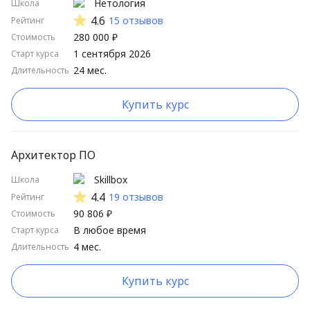
Нетология
Школа
Стартуют скоро
4.6
15 отзывов
Рейтинг
280 000 ₽
Стоимость
Стартуют нескоро
1 сентября 2026
Старт курса
24 мес.
Длительность
Школы от А до Я
Школы от Я до А
Купить курс
Длительные курсы сначала
Короткие курсы сначала
Архитектор ПО
Высокий рейтинг
Skillbox
Школа
4.4
19 отзывов
Рейтинг
Низкий рейтинг
90 806 ₽
Стоимость
В любое время
Старт курса
4 мес.
Длительность
Купить курс