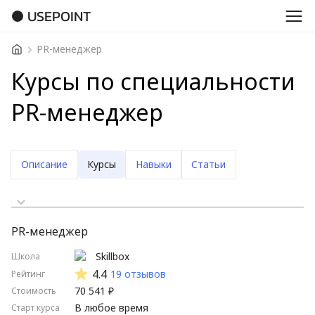
USEPOINT
PR-менеджер
Курсы по специальности
PR-менеджер
Описание
Курсы
Навыки
Статьи
Сначала дешевые
PR-менеджер
Сначала дорогие
Skillbox
Школа
Стартуют скоро
4.4
19 отзывов
Рейтинг
70 541 ₽
Стоимость
Стартуют нескоро
В любое время
Старт курса