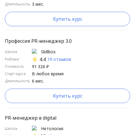
3 мес.
Длительность
Школы от А до Я
Школы от Я до А
Купить курс
Длительные курсы сначала
Короткие курсы сначала
Профессия PR-менеджер 3.0
Высокий рейтинг
Skillbox
Школа
4.4
19 отзывов
Рейтинг
Низкий рейтинг
91 326 ₽
Стоимость
В любое время
Старт курса
6 мес.
Длительность
Купить курс
PR-менеджер в digital
Нетология
Школа