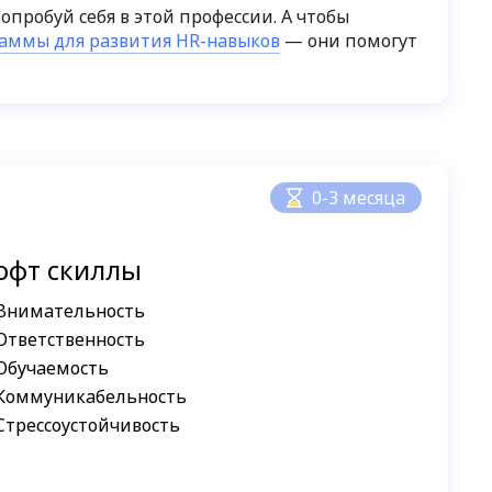
опробуй себя в этой профессии. А чтобы
аммы для развития HR-навыков
— они помогут
0-3 месяца
офт скиллы
Внимательность
Ответственность
Обучаемость
Коммуникабельность
Стрессоустойчивость