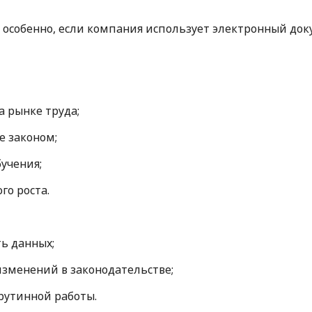
— особенно, если компания использует электронный док
а рынке труда;
е законом;
бучения;
о роста.
ть данных;
зменений в законодательстве;
рутинной работы.