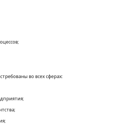
оцессов;
требованы во всех сферах:
дприятия;
тства;
ия;