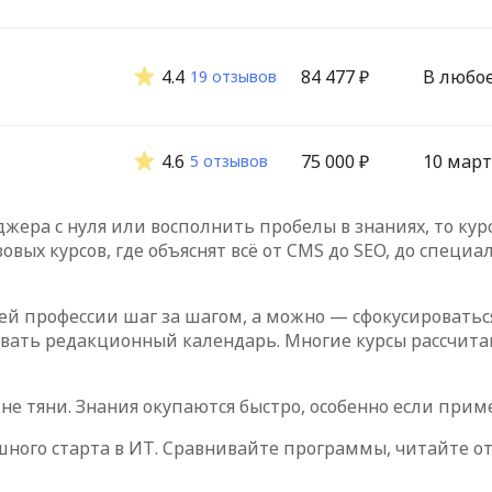
4.4
84 477 ₽
В любо
19 отзывов
4.6
75 000 ₽
10 март
5 отзывов
жера с нуля или восполнить пробелы в знаниях, то кур
овых курсов, где объяснят всё от CMS до SEO, до спец
ей профессии шаг за шагом, а можно — сфокусироватьс
раивать редакционный календарь. Многие курсы рассчит
не тяни. Знания окупаются быстро, особенно если прим
шного старта в ИТ. Сравнивайте программы, читайте о