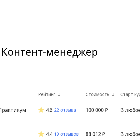
 Контент-менеджер
Рейтинг
Стоимость
Старт ку
Практикум
4.6
100 000 ₽
В любо
22 отзыва
4.4
88 012 ₽
В любо
19 отзывов