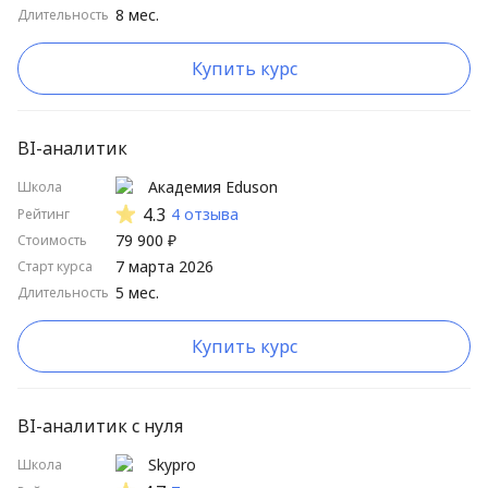
8 мес.
Длительность
Школы от А до Я
Школы от Я до А
Купить курс
Длительные курсы сначала
Короткие курсы сначала
BI-аналитик
Высокий рейтинг
Академия Eduson
Школа
4.3
4 отзыва
Рейтинг
Низкий рейтинг
79 900 ₽
Стоимость
7 марта 2026
Старт курса
5 мес.
Длительность
Купить курс
BI-аналитик с нуля
Skypro
Школа