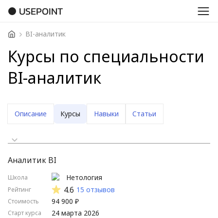
USEPOINT
BI-аналитик
Курсы по специальности
BI-аналитик
Описание
Курсы
Навыки
Статьи
Сначала дешевые
Аналитик BI
Сначала дорогие
Нетология
Школа
Стартуют скоро
4.6
15 отзывов
Рейтинг
94 900 ₽
Стоимость
Стартуют нескоро
24 марта 2026
Старт курса