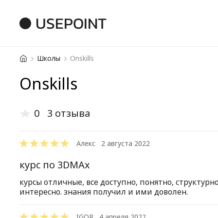
USEPOINT
Школы
Onskills
Onskills
0
3 отзыва
Алекс
2 августа 2022
курс по 3DMAx
курсы отличные, все доступно, понятно, структурн
интересно. знания получил и ими доволен.
IGOR
4 апреля 2022