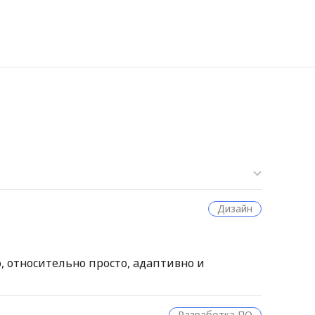
Старые отз
Дизайн
Новые отзы
Сначала по
о, относительно просто, адаптивно и
Сначала от
Разработка ПО