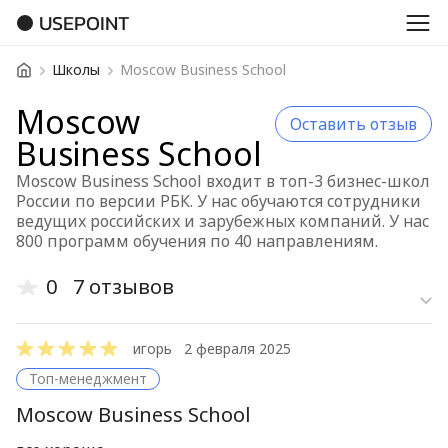
USEPOINT
Школы
Moscow Business School
Moscow
Оставить отзыв
Business School
Moscow Business School входит в топ-3 бизнес-школ
России по версии РБК. У нас обучаются сотрудники
ведущих российских и зарубежных компаний. У нас
800 программ обучения по 40 направлениям.
0
7 отзывов
Старые отз
игорь
2 февраля 2025
Новые отзы
Топ-менеджмент
Сначала по
Moscow Business School
Сначала от