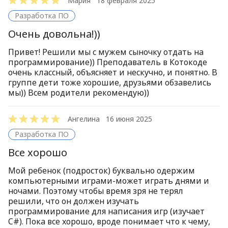
Мария
18 февраля 2025
Новые отзы
Разработка ПО
Сначала по
Очень довольна!))
Сначала от
Привет! Решили мы с мужем сыночку отдать на
программирование)) Преподаватель в Котокоде
очень классный, объясняет и нескучно, и понятно. В
группе дети тоже хорошие, друзьями обзавелись
мы)) Всем родители рекомендую))
Ангелина
16 июня 2025
Разработка ПО
Все хорошо
Мой ребенок (подросток) буквально одержим
компьютерными играми-может играть днями и
ночами. Поэтому чтобы время зря не терял
решили, что он должен изучать
программирование для написания игр (изучает
C#). Пока все хорошо, вроде понимает что к чему,