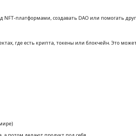
ад NFT-платформами, создавать DAO или помогать друг
ектах, где есть крипта, токены или блокчейн. Это може
мире)
, а потом делают продукт под себя