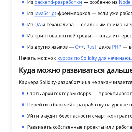
Из
backend-разработки
— особенно из
Node.
Из
JavaScript
-фреймворков — если уже рабо
Из
QA
и теханализа — с сильным внимание
Из криптовалютной среды — когда интерес 
Из других языков —
C++
,
Rust
, даже
PHP
— в
Начать можно с
курсов по Solidity для начинаю
Куда можно развиваться дальш
Карьера Solidity-разработчика не заканчиваетс
Стать архитектором dApps — проектирова
Перейти в блокчейн-разработку на уровне 
Уйти в аудит безопасности смарт-контракт
Развивать собственные проекты или работа