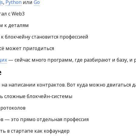
js
,
Python
или
Go
тал с Web3
м к деталям
к блокчейну становится профессией
сё может пригодиться
щих
— сейчас много программ, где разбирают и базу, и
е
я на написании контрактов. Вот куда можно двигаться 
ть сложные блокчейн-системы
протоколов
ов — это прямо отдельная профессия
ть в стартапе как кофаундер