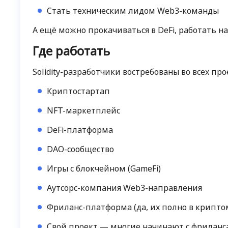
Стать техническим лидом Web3-команды
А ещё можно прокачиваться в DeFi, работать н
Где работать
Solidity-разработчики востребованы во всех про
Криптостартап
NFT-маркетплейс
DeFi-платформа
DAO-сообщество
Игры с блокчейном (GameFi)
Аутсорс-компания Web3-направления
Фриланс-платформа (да, их полно в крипто
Свой проект — многие начинают с фриланса