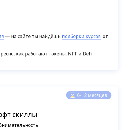
ля
— на сайте ты найдёшь
подборки курсов
: от
ересно, как работают токены, NFT и DeFi
6-12 месяцев
офт скиллы
Внимательность