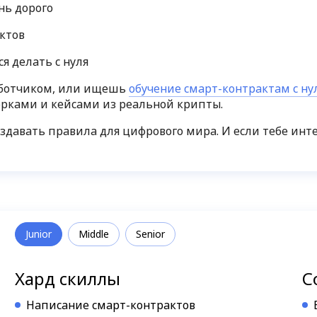
нь дорого
ктов
я делать с нуля
зработчиком, или ищешь
обучение смарт-контрактам с ну
орками и кейсами из реальной крипты.
 создавать правила для цифрового мира. И если тебе инт
Junior
Middle
Senior
Хард скиллы
С
Написание смарт-контрактов