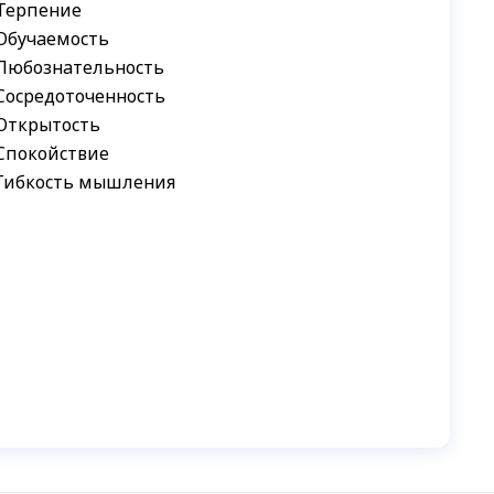
Терпение
Обучаемость
Любознательность
Сосредоточенность
Открытость
Спокойствие
Гибкость мышления