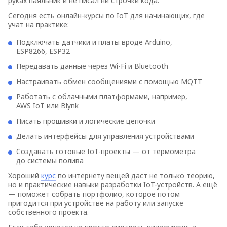
руках паяльник и не писал ни строчки кода.
Сегодня есть онлайн-курсы по IoT для начинающих, где
учат на практике:
Подключать датчики и платы вроде Arduino,
ESP8266, ESP32
Передавать данные через Wi-Fi и Bluetooth
Настраивать обмен сообщениями с помощью MQTT
Работать с облачными платформами, например,
AWS IoT или Blynk
Писать прошивки и логические цепочки
Делать интерфейсы для управления устройствами
Создавать готовые IoT-проекты — от термометра
до системы полива
Хороший
курс
по интернету вещей даст не только теорию,
но и практические навыки разработки IoT-устройств. А ещё
— поможет собрать портфолио, которое потом
пригодится при устройстве на работу или запуске
собственного проекта.