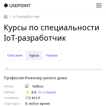
USEPOINT
IoT-разработчик
Курсы по специальности
IoT-разработчик
Описание
Курсы
Навыки
Сначала дешевые
Профессия Инженер умного дома
Сначала дорогие
Skillbox
Школа
Стартуют скоро
4.4
19 отзывов
Рейтинг
172 803 ₽
Стоимость
Стартуют нескоро
В любое время
Старт курса