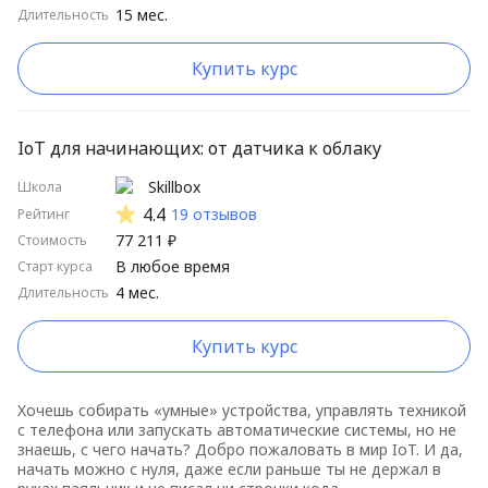
15 мес.
Длительность
Школы от А до Я
Школы от Я до А
Купить курс
Длительные курсы сначала
Короткие курсы сначала
IoT для начинающих: от датчика к облаку
Высокий рейтинг
Skillbox
Школа
4.4
19 отзывов
Рейтинг
Низкий рейтинг
77 211 ₽
Стоимость
В любое время
Старт курса
4 мес.
Длительность
Купить курс
Хочешь собирать «умные» устройства, управлять техникой
с телефона или запускать автоматические системы, но не
знаешь, с чего начать? Добро пожаловать в мир IoT. И да,
начать можно с нуля, даже если раньше ты не держал в