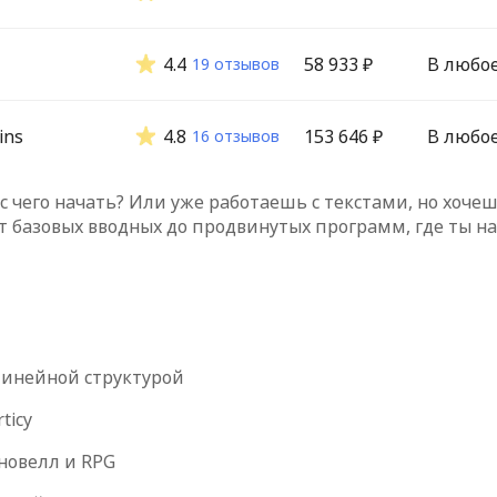
4.4
58 933 ₽
В любо
19 отзывов
ins
4.8
153 646 ₽
В любо
16 отзывов
с чего начать? Или уже работаешь с текстами, но хоч
от базовых вводных до продвинутых программ, где ты на
инейной структурой
ticy
новелл и RPG