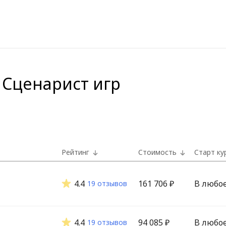
 Сценарист игр
Рейтинг
Стоимость
Старт ку
4.4
161 706 ₽
В любо
19 отзывов
4.4
94 085 ₽
В любо
19 отзывов