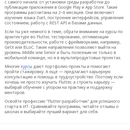
с самого начала: от установки среды разработки до
публикации приложения в Google Play и App Store. Такие
программы рассчитаны на 2–6 месяцев. Они включают
изучение языка Dart, построение интерфейсов, управление
состоянием, работу с REST API и базами данных.
Если ты уже немного в теме, обрати внимание на курсы по
архитектуре во Flutter, тестированию, оптимизации
производительности, работе с фреймворками, например,
GetX или BLoC. Такие направления позволяют выйти на
уровень Middle или Senior и быть полезным не только в
мобильной команде, но и в мультипродуктовых проектах.
Многие
курсы
дают портфолио-проекты и помогают
пройти стажировку. А ещё — предлагают карьерную
консультацию и помощь в трудоустройстве. Поэтому если
хочешь не просто изучать Flutter, а строить карьеру —
выбирай обучение с упором на практику и поддержку
менторов.
Освойте профессию “Flutter-разработчик“ для успешного
старта в ИТ. Сравнивайте программы, читайте отзывы о
школах и выбирайте лучший вариант для себя.