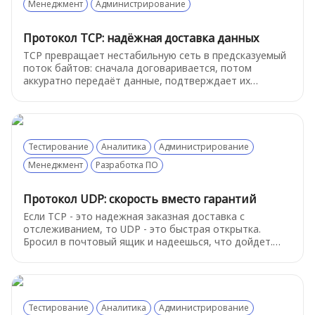
Менеджмент
Администрирование
Протокол TCP: надёжная доставка данных
TCP превращает нестабильную сеть в предсказуемый
поток байтов: сначала договаривается, потом
аккуратно передаёт данные, подтверждает их
получение, переотправляет потерянное и сам
регулирует скорость, чтобы связь не развалилась.
Тестирование
Аналитика
Администрирование
Менеджмент
Разработка ПО
Протокол UDP: скорость вместо гарантий
Если TCP - это надежная заказная доставка с
отслеживанием, то UDP - это быстрая открытка.
Бросил в почтовый ящик и надеешься, что дойдет.
Почему же тогда выбирают этот «ненадежный»
протокол - об этом расскажем ниже
Тестирование
Аналитика
Администрирование