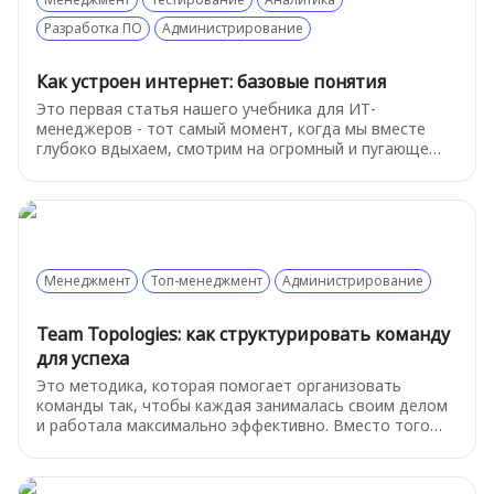
Разработка ПО
Администрирование
Как устроен интернет: базовые понятия
Это первая статья нашего учебника для ИТ-
менеджеров - тот самый момент, когда мы вместе
глубоко вдыхаем, смотрим на огромный и пугающе
сложный мир технологий и решаем: «Ладно,
разберёмся». Итак, как же устроен интернет? Начнем
с базовых терминов.
Менеджмент
Топ-менеджмент
Администрирование
Team Topologies: как структурировать команду
для успеха
Это методика, которая помогает организовать
команды так, чтобы каждая занималась своим делом
и работала максимально эффективно. Вместо того
чтобы все пытались делать всё, роли распределяются
четко: кто-то разрабатывает функционал, кто-то
поддерживает инфраструктуру, а кто-то фокусируется