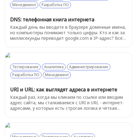
Менеджмент
Разработка ПО
DNS: телефонная книга интернета
Каждый день вы вводите в браузере доменные имена,
но компьютеры понимают только цифры. Кто и как за
миллисекунды переводит google.com в IP-адрес? Всё
это делает DNS - распределённая система, без
которой интернет бы не работал.
Тестирование
Аналитика
Администрирование
Разработка ПО
Менеджмент
URI и URL: как выглядят адреса в интернете
Каждый раз, когда мы кликаем по ссылке или вводим
адрес сайта, мы сталкиваемся с URI и URL - интернет-
адресами, у которых есть строгая логика и чёткая
структура. В этой статье разберёмся, как выглядят
адреса в интернете, чем URL отличается от URI и
зачем вообще понимать, из каких частей состоит
ссылка.
Менеджмент
Тестирование
Аналитика