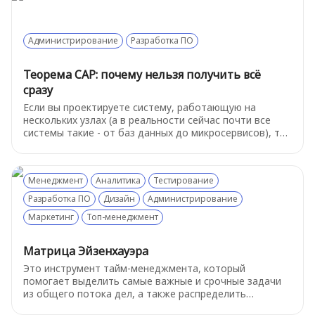
на сложных задачах, требующих высокой экспертизы.
Такой подход снижает хаос, улучшает коммуникацию
и ускоряет работу над проектами.
Администрирование
Разработка ПО
Теорема CAP: почему нельзя получить всё
сразу
Если вы проектируете систему, работающую на
нескольких узлах (а в реальности сейчас почти все
системы такие - от баз данных до микросервисов), то
вам рано или поздно придётся сделать выбор. И вот
тут CAP-теорема с холодной логикой напоминает: вы
не можете получить всё сразу - согласованность,
Менеджмент
Аналитика
Тестирование
доступность и устойчивость к разделению сети.
Разработка ПО
Дизайн
Администрирование
Маркетинг
Топ-менеджмент
Матрица Эйзенхауэра
Это инструмент тайм-менеджмента, который
помогает выделить самые важные и срочные задачи
из общего потока дел, а также распределить
остальные задачи по параметрам скорости их