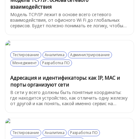
Модель TCP/IP: основа сетевого
взаимодействия
Модель TCP/IP лежит в основе всего сетевого
взаимодействия, от офисного Wi Fi до глобальных
сервисов. Будет полезно понимать ее логику, чтобы
быстрее ориентироваться в инцидентах и не теряться
в технических деталях. Разберем "на пальцах" самое
важное из этой модели
Тестирование
Аналитика
Администрирование
Менеджмент
Разработка ПО
Адресация и идентификаторы: как IP, MAC и
порты организуют сети
В сети у всего должны быть понятные координаты:
где находится устройство, как отличить одну железку
от другой и как понять, какой именно сервис на
устройстве нам нужен.
Тестирование
Аналитика
Разработка ПО