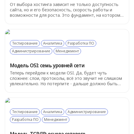
От выбора хостинга зависит не только доступность
сайта, но и его безопасность, скорость работы и
возможности для роста. Это фундамент, на котором
строится всё остальное. Давайте разберемся, как
устроен этот базовый сервис.
Тестирование
Аналитика
Разработка ПО
Администрирование
Менеджмент
Модель OSI: семь уровней сети
Теперь перейдем к модели OSI. Да, будет чуть
сложнее: слои, протоколы, всё это звучит не слишком
увлекательно. Но потерпите - дальше должно быть
немного попроще, а эта теория начнёт играть в вашу
пользу. И главное - не пугайтесь, о самых важных
вещах будет рассказано подробнее в следующих
главах.
Тестирование
Аналитика
Администрирование
Разработка ПО
Менеджмент