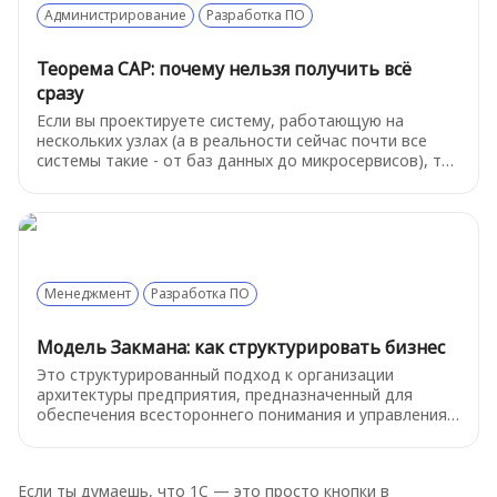
Администрирование
Разработка ПО
Теорема CAP: почему нельзя получить всё
сразу
Если вы проектируете систему, работающую на
нескольких узлах (а в реальности сейчас почти все
системы такие - от баз данных до микросервисов), то
вам рано или поздно придётся сделать выбор. И вот
тут CAP-теорема с холодной логикой напоминает: вы
не можете получить всё сразу - согласованность,
доступность и устойчивость к разделению сети.
Менеджмент
Разработка ПО
Модель Закмана: как структурировать бизнес
Это структурированный подход к организации
архитектуры предприятия, предназначенный для
обеспечения всестороннего понимания и управления
информационными системами. Она представляет
собой двухмерную матрицу, объединяющую
различные аспекты архитектуры и позволяющую
Если ты думаешь, что 1С — это просто кнопки в
просматривать организацию с разных точек зрения.