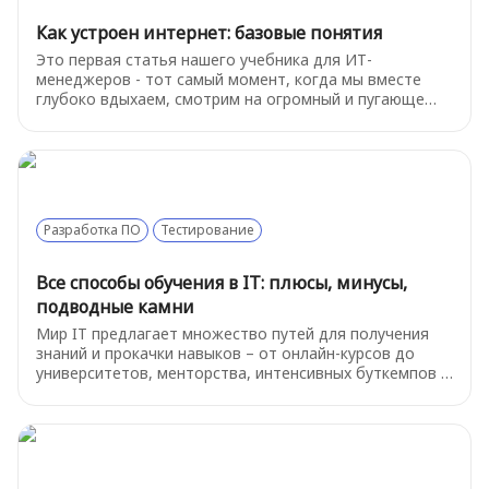
Как устроен интернет: базовые понятия
Это первая статья нашего учебника для ИТ-
менеджеров - тот самый момент, когда мы вместе
глубоко вдыхаем, смотрим на огромный и пугающе
сложный мир технологий и решаем: «Ладно,
разберёмся». Итак, как же устроен интернет? Начнем
с базовых терминов.
Разработка ПО
Тестирование
Все способы обучения в IT: плюсы, минусы,
подводные камни
Мир IT предлагает множество путей для получения
знаний и прокачки навыков – от онлайн-курсов до
университетов, менторства, интенсивных буткемпов и
самостоятельной практики. У каждого формата свои
особенности. Ниже мы разберем суть каждого
подхода, их преимущества, недостатки, возможные
подводные камни и приведем примеры популярных
платформ и ресурсов в России.