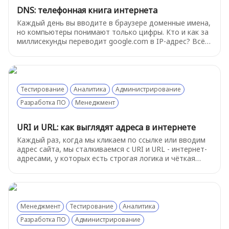
DNS: телефонная книга интернета
Каждый день вы вводите в браузере доменные имена,
но компьютеры понимают только цифры. Кто и как за
миллисекунды переводит google.com в IP-адрес? Всё
это делает DNS - распределённая система, без
которой интернет бы не работал.
Тестирование
Аналитика
Администрирование
Разработка ПО
Менеджмент
URI и URL: как выглядят адреса в интернете
Каждый раз, когда мы кликаем по ссылке или вводим
адрес сайта, мы сталкиваемся с URI и URL - интернет-
адресами, у которых есть строгая логика и чёткая
структура. В этой статье разберёмся, как выглядят
адреса в интернете, чем URL отличается от URI и
зачем вообще понимать, из каких частей состоит
ссылка.
Менеджмент
Тестирование
Аналитика
Разработка ПО
Администрирование