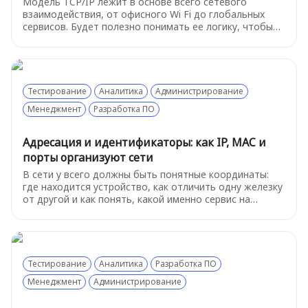
Модель TCP/IP лежит в основе всего сетевого
взаимодействия, от офисного Wi Fi до глобальных
сервисов. Будет полезно понимать ее логику, чтобы
быстрее ориентироваться в инцидентах и не теряться
в технических деталях. Разберем "на пальцах" самое
важное из этой модели
Тестирование
Аналитика
Администрирование
Менеджмент
Разработка ПО
Адресация и идентификаторы: как IP, MAC и
порты организуют сети
В сети у всего должны быть понятные координаты:
где находится устройство, как отличить одну железку
от другой и как понять, какой именно сервис на
устройстве нам нужен.
Тестирование
Аналитика
Разработка ПО
Менеджмент
Администрирование