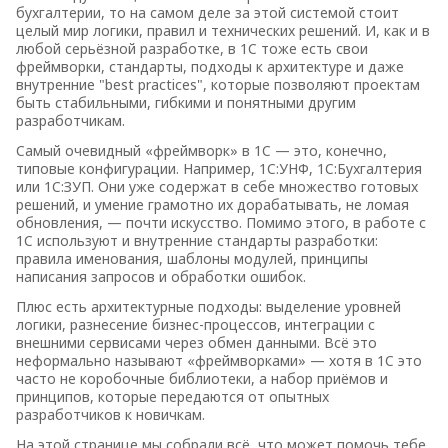
бухгалтерии, то на самом деле за этой системой стоит
целый мир логики, правил и технических решений. И, как и в
любой серьёзной разработке, в 1С тоже есть свои
фреймворки, стандарты, подходы к архитектуре и даже
внутренние "best practices", которые позволяют проектам
быть стабильными, гибкими и понятными другим
разработчикам.
Самый очевидный «фреймворк» в 1С — это, конечно,
типовые конфигурации. Например, 1С:УНФ, 1С:Бухгалтерия
или 1С:ЗУП. Они уже содержат в себе множество готовых
решений, и умение грамотно их дорабатывать, не ломая
обновления, — почти искусство. Помимо этого, в работе с
1С используют и внутренние стандарты разработки:
правила именования, шаблоны модулей, принципы
написания запросов и обработки ошибок.
Плюс есть архитектурные подходы: выделение уровней
логики, разнесение бизнес-процессов, интеграции с
внешними сервисами через обмен данными. Всё это
неформально называют «фреймворками» — хотя в 1С это
часто не коробочные библиотеки, а набор приёмов и
принципов, которые передаются от опытных
разработчиков к новичкам.
На этой странице мы собрали всё, что может помочь тебе