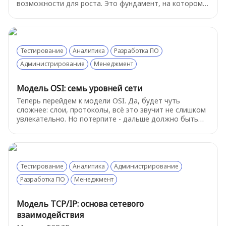
возможности для роста. Это фундамент, на котором
строится всё остальное. Давайте разберемся, как
устроен этот базовый сервис.
Тестирование
Аналитика
Разработка ПО
Администрирование
Менеджмент
Модель OSI: семь уровней сети
Теперь перейдем к модели OSI. Да, будет чуть
сложнее: слои, протоколы, всё это звучит не слишком
увлекательно. Но потерпите - дальше должно быть
немного попроще, а эта теория начнёт играть в вашу
пользу. И главное - не пугайтесь, о самых важных
вещах будет рассказано подробнее в следующих
главах.
Тестирование
Аналитика
Администрирование
Разработка ПО
Менеджмент
Модель TCP/IP: основа сетевого
взаимодействия