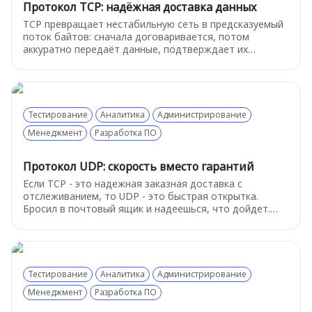
Протокол TCP: надёжная доставка данных
TCP превращает нестабильную сеть в предсказуемый
поток байтов: сначала договаривается, потом
аккуратно передаёт данные, подтверждает их
получение, переотправляет потерянное и сам
регулирует скорость, чтобы связь не развалилась.
Тестирование
Аналитика
Администрирование
Менеджмент
Разработка ПО
Протокол UDP: скорость вместо гарантий
Если TCP - это надежная заказная доставка с
отслеживанием, то UDP - это быстрая открытка.
Бросил в почтовый ящик и надеешься, что дойдет.
Почему же тогда выбирают этот «ненадежный»
протокол - об этом расскажем ниже
Тестирование
Аналитика
Администрирование
Менеджмент
Разработка ПО